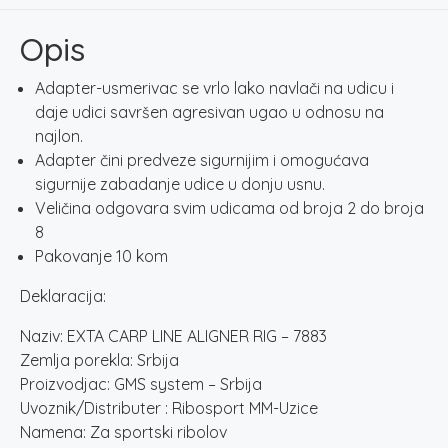
RIG
-
Opis
7883
količina
Adapter-usmerivac se vrlo lako navlači na udicu i
daje udici savršen agresivan ugao u odnosu na
najlon.
Adapter čini predveze sigurnijim i omogućava
sigurnije zabadanje udice u donju usnu.
Veličina odgovara svim udicama od broja 2 do broja
8
Pakovanje 10 kom
Deklaracija:
Naziv: EXTA CARP LINE ALIGNER RIG – 7883
Zemlja porekla: Srbija
Proizvodjac: GMS system – Srbija
Uvoznik/Distributer : Ribosport MM-Uzice
Namena: Za sportski ribolov