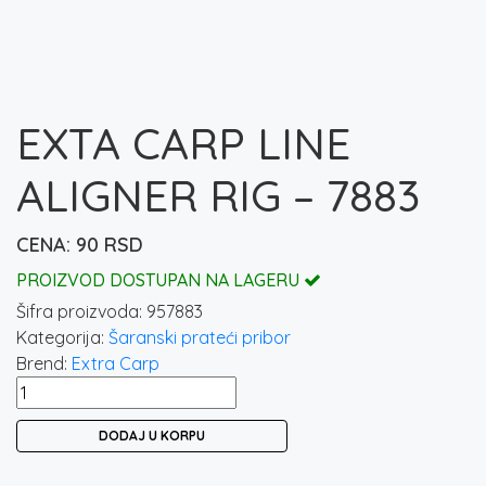
EXTA CARP LINE
ALIGNER RIG – 7883
90
RSD
PROIZVOD DOSTUPAN NA LAGERU
Šifra proizvoda:
957883
Kategorija:
Šaranski prateći pribor
Brend:
Extra Carp
EXTA
CARP
DODAJ U KORPU
LINE
ALIGNER