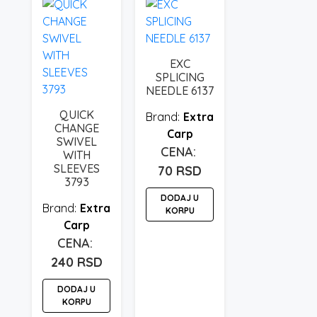
varijanti.
Opcije
mogu
biti
EXC
SPLICING
izabrane
NEEDLE 6137
na
stranici
QUICK
Extra
CHANGE
proizvoda.
Carp
SWIVEL
WITH
SLEEVES
70
RSD
3793
DODAJ U
Extra
KORPU
Carp
240
RSD
DODAJ U
KORPU