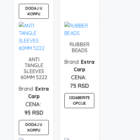
DODAJ U
KORPU
RUBBER
BEADS
ANTI
Extra
TANGLE
Carp
SLEEVES
60MM 5222
75
RSD
Extra
Carp
ODABERITE
OPCIJE
95
RSD
Ovaj
proizvod
DODAJ U
ima
KORPU
više