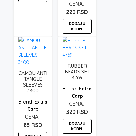
Ovaj
220
RSD
proizvod
ima
DODAJ U
KORPU
više
varijanti.
Opcije
mogu
biti
RUBBER
izabrane
BEADS SET
CAMOU ANTI
na
4769
TANGLE
stranici
SLEEVES
proizvoda.
Extra
3400
Carp
Extra
Carp
320
RSD
DODAJ U
85
RSD
KORPU