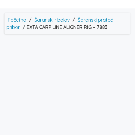
Početna
/
Šaranski ribolov
/
Šaranski prateći
pribor
/ EXTA CARP LINE ALIGNER RIG – 7883