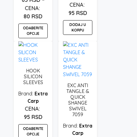
95
RSD
Raspon
80
RSD
cena:
DODAJ U
ODABERITE
KORPU
od
OPCIJE
65 rsd
Ovaj
do
proizvod
80 rsd
ima
više
HOOK
varijanti.
SILICON
Opcije
SLEEVES
EXC ANTI
mogu
TANGLE &
Extra
biti
QUICK
Carp
SHANGE
izabrane
SWIVEL
na
7059
95
RSD
stranici
proizvoda.
Extra
ODABERITE
Carp
OPCIJE