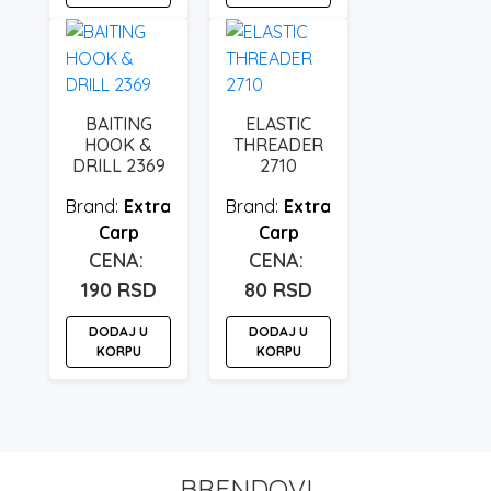
BAITING
ELASTIC
HOOK &
THREADER
DRILL 2369
2710
Extra
Extra
Carp
Carp
190
RSD
80
RSD
DODAJ U
DODAJ U
KORPU
KORPU
BRENDOVI