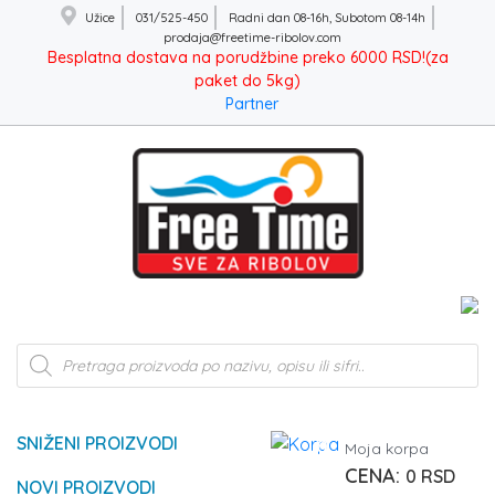
Užice
031/525-450
Radni dan 08-16h, Subotom 08-14h
prodaja@freetime-ribolov.com
Besplatna dostava na porudžbine preko 6000 RSD!(za
paket do 5kg)
Partner
Products
search
SNIŽENI PROIZVODI
0
Moja korpa
0
RSD
NOVI PROIZVODI