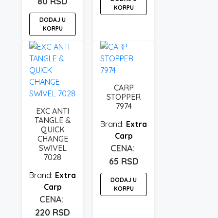
80
RSD
KORPU
DODAJ U
KORPU
CARP
STOPPER
7974
EXC ANTI
TANGLE &
Extra
QUICK
Carp
CHANGE
SWIVEL
7028
65
RSD
Extra
DODAJ U
Carp
KORPU
220
RSD