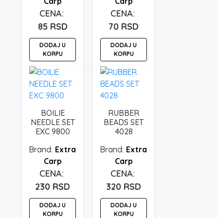
Carp
Carp
85
RSD
70
RSD
DODAJ U
DODAJ U
KORPU
KORPU
BOILIE
RUBBER
NEEDLE SET
BEADS SET
EXC 9800
4028
Extra
Extra
Carp
Carp
230
RSD
320
RSD
DODAJ U
DODAJ U
KORPU
KORPU