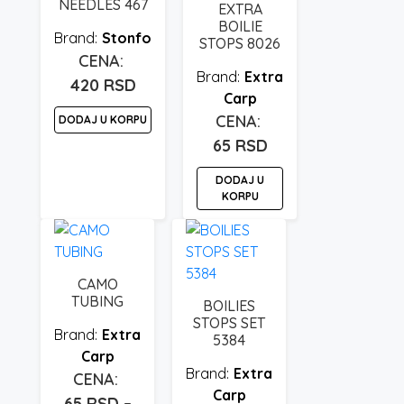
NEEDLES 467
EXTRA
BOILIE
Stonfo
STOPS 8026
Extra
420
RSD
Carp
DODAJ U KORPU
65
RSD
DODAJ U
KORPU
CAMO
TUBING
BOILIES
STOPS SET
Extra
5384
Carp
Extra
Carp
65
RSD
–