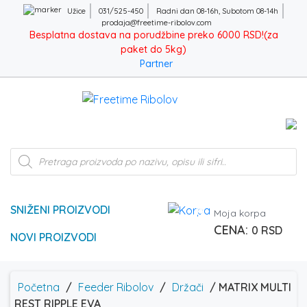
Užice
031/525-450
Radni dan 08-16h, Subotom 08-14h
prodaja@freetime-ribolov.com
Besplatna dostava na porudžbine preko 6000 RSD!(za
paket do 5kg)
Partner
Products
search
SNIŽENI PROIZVODI
0
Moja korpa
0
RSD
NOVI PROIZVODI
Početna
/
Feeder Ribolov
/
Držači
/ MATRIX MULTI
REST RIPPLE EVA