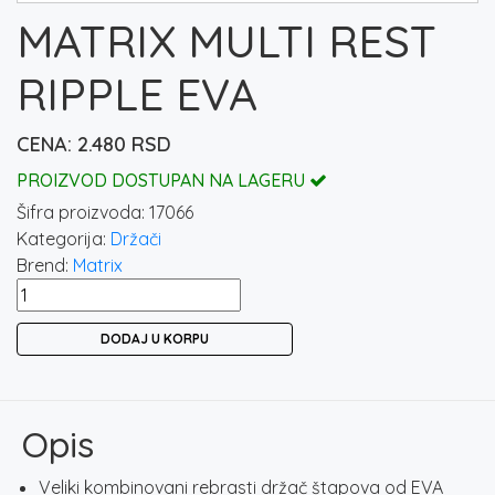
MATRIX MULTI REST
RIPPLE EVA
2.480
RSD
PROIZVOD DOSTUPAN NA LAGERU
Šifra proizvoda:
17066
Kategorija:
Držači
Brend:
Matrix
MATRIX
MULTI
DODAJ U KORPU
REST
RIPPLE
EVA
količina
Opis
Veliki kombinovani rebrasti držač štapova od EVA