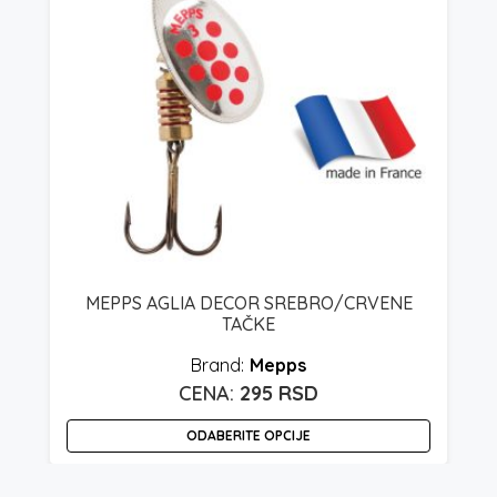
–
MEPPS AGLIA DECOR SREBRO/CRVENE
TAČKE
Mepps
295
RSD
ODABERITE OPCIJE
O
Ovaj
p