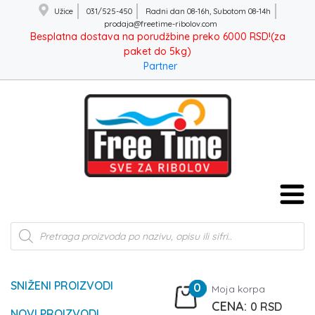
Užice
031/525-450
Radni dan 08-16h, Subotom 08-14h
prodaja@freetime-ribolov.com
Besplatna dostava na porudžbine preko 6000 RSD!(za
paket do 5kg)
Partner
Products
search
SNIŽENI PROIZVODI
0
Moja korpa
0
RSD
NOVI PROIZVODI