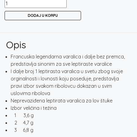
MEPPS
AGLIA
DODAJ U KORPU
TW
STREAMER
količina
Opis
Francuska legendarna varalica i dalje bez premca,
predstavlja sinonim za sve leptiraste varalice
I dalje broj 1 leptirasta varalica u svetu zbog svoje
orginalnosti i lovnosti koju poseduje, predstavlja
pravi izbor svakom ribolovcu dokazan u svim
uslovima ribolova
Neprevaziđena leptirata varalica za lov štuke
Izbor veličina i težina
1 3,6 g
2 4,7 g
3 6,8 g