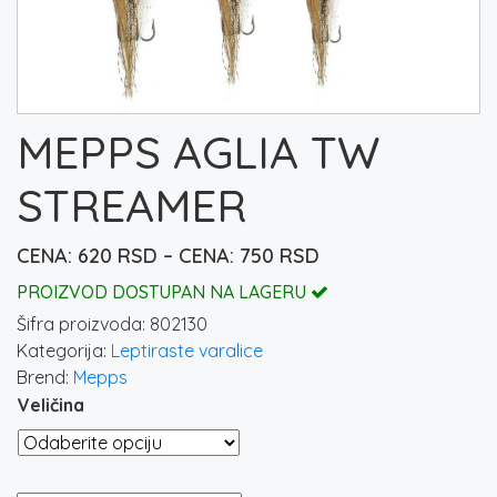
MEPPS AGLIA TW
STREAMER
Raspon
620
RSD
–
750
RSD
cena:
PROIZVOD DOSTUPAN NA LAGERU
od
Šifra proizvoda:
802130
620 rsd
Kategorija:
Leptiraste varalice
do
Brend:
Mepps
750 rsd
Veličina