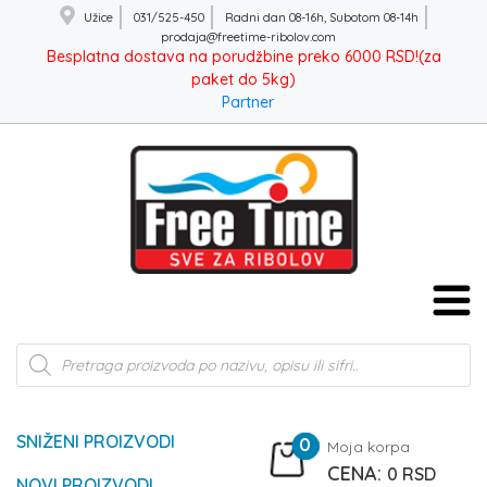
Užice
031/525-450
Radni dan 08-16h, Subotom 08-14h
prodaja@freetime-ribolov.com
Besplatna dostava na porudžbine preko 6000 RSD!(za
paket do 5kg)
Partner
Products
search
SNIŽENI PROIZVODI
0
Moja korpa
0
RSD
NOVI PROIZVODI