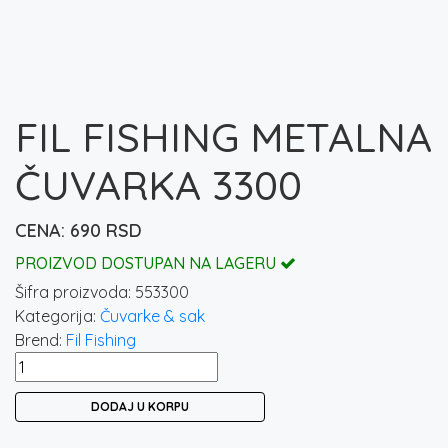
FIL FISHING METALNA
ČUVARKA 3300
690
RSD
PROIZVOD DOSTUPAN NA LAGERU
Šifra proizvoda:
553300
Kategorija:
Čuvarke & sak
Brend:
Fil Fishing
FIL
FISHING
DODAJ U KORPU
METALNA
ČUVARKA