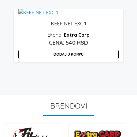
KEEP NET EXC 1
Extra Carp
540
RSD
DODAJ U KORPU
O
p
i
v
v
O
BRENDOVI
m
bi
i
n