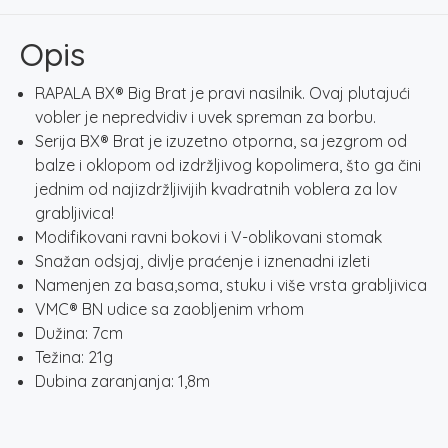
06
HAY
Opis
količina
RAPALA BX® Big Brat je pravi nasilnik. Ovaj plutajući
vobler je nepredvidiv i uvek spreman za borbu.
Serija BX® Brat je izuzetno otporna, sa jezgrom od
balze i oklopom od izdržljivog kopolimera, što ga čini
jednim od najizdržljivijih kvadratnih voblera za lov
grabljivica!
Modifikovani ravni bokovi i V-oblikovani stomak
Snažan odsjaj, divlje praćenje i iznenadni izleti
Namenjen za basa,soma, stuku i više vrsta grabljivica
VMC® BN udice sa zaobljenim vrhom
Dužina: 7cm
Težina: 21g
Dubina zaranjanja: 1,8m