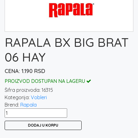
RAPALA BX BIG BRAT
06 HAY
1.190
RSD
PROIZVOD DOSTUPAN NA LAGERU
Šifra proizvoda:
16315
Kategorija:
Vobleri
Brend:
Rapala
RAPALA
BX
DODAJ U KORPU
BIG
BRAT