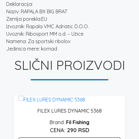
Deklaracija:
Naziv: RAPALA BX BIG BRAT
Zemlja porekla:EU
Izvoznik: Rapala VMC Adriatic D.O.O.
Uvoznik: Ribosport MM o.d. – Užice
Namena: Za sportski ribolov
Jedinica mere: komad
SLIČNI PROIZVODI
FILEX LURES DYNAMIC 5368
Fil Fishing
290
RSD