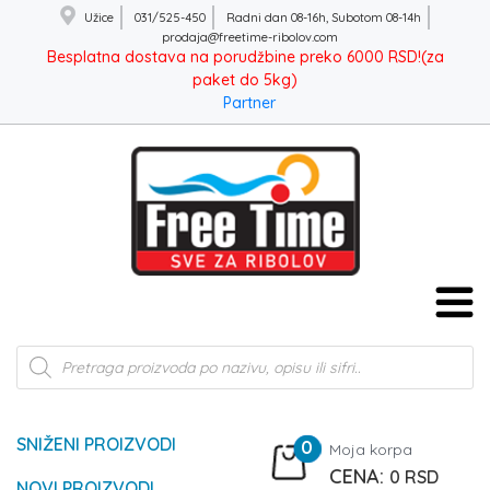
Užice
031/525-450
Radni dan 08-16h, Subotom 08-14h
prodaja@freetime-ribolov.com
Besplatna dostava na porudžbine preko 6000 RSD!(za
paket do 5kg)
Partner
Products
search
SNIŽENI PROIZVODI
0
Moja korpa
0
RSD
NOVI PROIZVODI