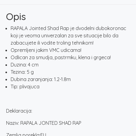
04
BSD
Opis
količina
RAPALA Jointed Shad Rap je dvodelni dubokoronac
koji je veoma univerzalan za sve situacije bilo da
zabacujete ili vodite troling tehnikom!
Opremljeni jakim VMC udicama!
Odlican za smudja, pastrmku, klena i grgeca!
Duzina: 4 cm
Tezina: 5 g
Dubina zaranjanja: 1.2-1.8m
Tip: plivajuca
Deklaracija:
Naziv: RAPALA JONTED SHAD RAP
Zemlja porekla:EU