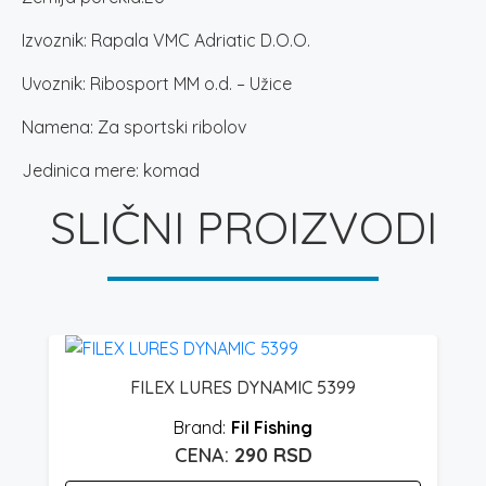
Izvoznik: Rapala VMC Adriatic D.O.O.
Uvoznik: Ribosport MM o.d. – Užice
Namena: Za sportski ribolov
Jedinica mere: komad
SLIČNI PROIZVODI
FILEX LURES DYNAMIC 5399
Fil Fishing
290
RSD