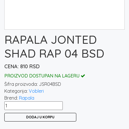
RAPALA JONTED
SHAD RAP 04 BSD
810
RSD
PROIZVOD DOSTUPAN NA LAGERU
Šifra proizvoda:
JSR04BSD
Kategorija:
Vobleri
Brend:
Rapala
RAPALA
JONTED
DODAJ U KORPU
SHAD
RAP