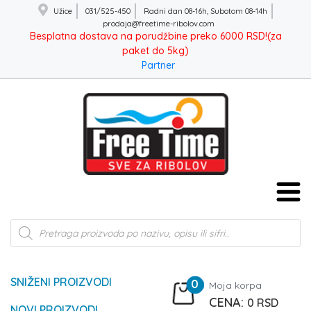
Užice
031/525-450
Radni dan 08-16h, Subotom 08-14h
prodaja@freetime-ribolov.com
Besplatna dostava na porudžbine preko 6000 RSD!(za
paket do 5kg)
Partner
Products
search
SNIŽENI PROIZVODI
0
Moja korpa
0
RSD
NOVI PROIZVODI