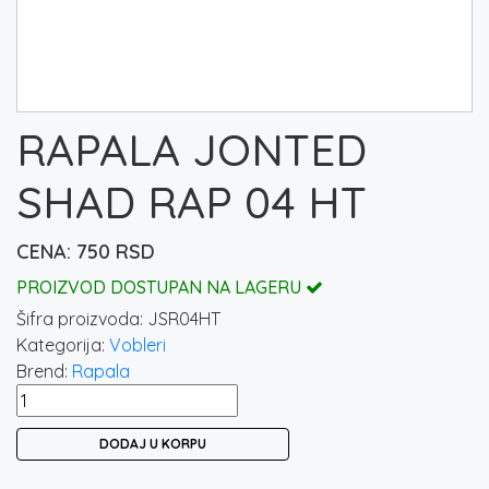
RAPALA JONTED
SHAD RAP 04 HT
750
RSD
PROIZVOD DOSTUPAN NA LAGERU
Šifra proizvoda:
JSR04HT
Kategorija:
Vobleri
Brend:
Rapala
RAPALA
JONTED
DODAJ U KORPU
SHAD
RAP