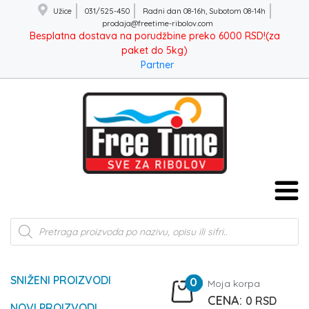
Užice
031/525-450
Radni dan 08-16h, Subotom 08-14h
prodaja@freetime-ribolov.com
Besplatna dostava na porudžbine preko 6000 RSD!(za
paket do 5kg)
Partner
Products
search
SNIŽENI PROIZVODI
0
Moja korpa
0
RSD
NOVI PROIZVODI