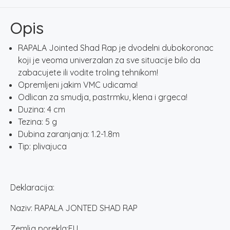
04
HT
Opis
količina
RAPALA Jointed Shad Rap je dvodelni dubokoronac
koji je veoma univerzalan za sve situacije bilo da
zabacujete ili vodite troling tehnikom!
Opremljeni jakim VMC udicama!
Odlican za smudja, pastrmku, klena i grgeca!
Duzina: 4 cm
Tezina: 5 g
Dubina zaranjanja: 1.2-1.8m
Tip: plivajuca
Deklaracija:
Naziv: RAPALA JONTED SHAD RAP
Zemlja porekla:EU