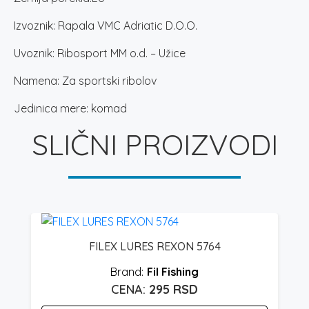
Izvoznik: Rapala VMC Adriatic D.O.O.
Uvoznik: Ribosport MM o.d. – Užice
Namena: Za sportski ribolov
Jedinica mere: komad
SLIČNI PROIZVODI
FILEX LURES REXON 5764
Fil Fishing
295
RSD