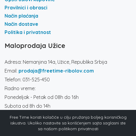
Pravilnici i obrasci
Način plaćanja
Način dostave
Politika i privatnost
Maloprodaja Užice
Adresa: Nemanjina 14a, Užice, Republika Srbija
Email:
prodaja@freetime-ribolov.com
Telefon: 031-525-450
Radno vreme:
Ponedeljak - Petak od 08h do 16h
Subota od 8h do 14h
Društvene mreže
Free Time koristi kolačiće u cilju pružanja boljeg korisničkog
iskustva. Ukoliko nastavite sa korišćenjem sajta saglasni ste
sa našom politikom privatnosti