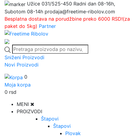
Užice
031/525-450
Radni dan 08-16h,
Subotom 08-14h
prodaja@freetime-ribolov.com
Besplatna dostava na porudžbine preko 6000 RSD!(za
paket do 5kg)
Partner
Products
search
Sniženi Proizvodi
Novi Proizvodi
0
Moja korpa
0
rsd
MENI
PROIZVODI
Štapovi
Štapovi
Plovak