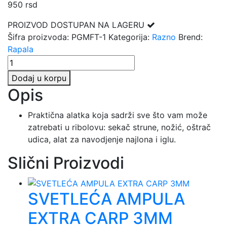
950
rsd
PROIZVOD DOSTUPAN NA LAGERU
Šifra proizvoda:
PGMFT-1
Kategorija:
Razno
Brend:
Rapala
RAPALA
OUTIL
Dodaj u korpu
MULTI-
Opis
FONCTIONS
količina
Praktična alatka koja sadrži sve što vam može
zatrebati u ribolovu: sekač strune, nožić, oštrač
udica, alat za navodjenje najlona i iglu.
Slični Proizvodi
SVETLEĆA AMPULA
EXTRA CARP 3MM