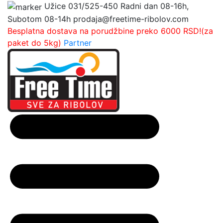
Užice
031/525-450
Radni dan 08-16h,
Subotom 08-14h
prodaja@freetime-ribolov.com
Besplatna dostava na porudžbine preko 6000 RSD!(za
paket do 5kg)
Partner