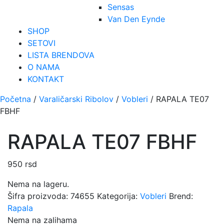
Sensas
Van Den Eynde
SHOP
SETOVI
LISTA BRENDOVA
O NAMA
KONTAKT
Početna
/
Varaličarski Ribolov
/
Vobleri
/ RAPALA TE07
FBHF
RAPALA TE07 FBHF
950
rsd
Nema na lageru.
Šifra proizvoda:
74655
Kategorija:
Vobleri
Brend:
Rapala
Nema na zalihama