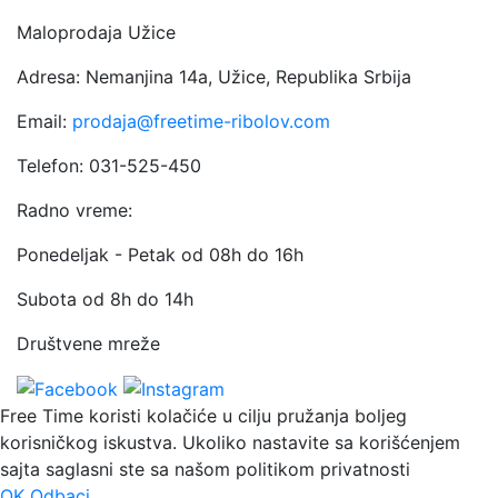
Maloprodaja Užice
Adresa: Nemanjina 14a, Užice, Republika Srbija
Email:
prodaja@freetime-ribolov.com
Telefon: 031-525-450
Radno vreme:
Ponedeljak - Petak od 08h do 16h
Subota od 8h do 14h
Društvene mreže
Free Time koristi kolačiće u cilju pružanja boljeg
korisničkog iskustva. Ukoliko nastavite sa korišćenjem
sajta saglasni ste sa našom politikom privatnosti
OK
Odbaci