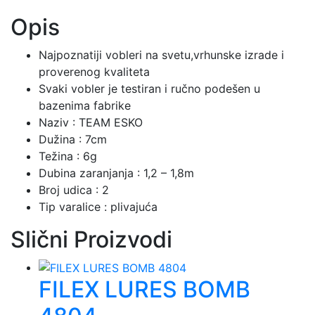
Opis
Najpoznatiji vobleri na svetu,vrhunske izrade i
proverenog kvaliteta
Svaki vobler je testiran i ručno podešen u
bazenima fabrike
Naziv : TEAM ESKO
Dužina : 7cm
Težina : 6g
Dubina zaranjanja : 1,2 – 1,8m
Broj udica : 2
Tip varalice : plivajuća
Slični Proizvodi
FILEX LURES BOMB