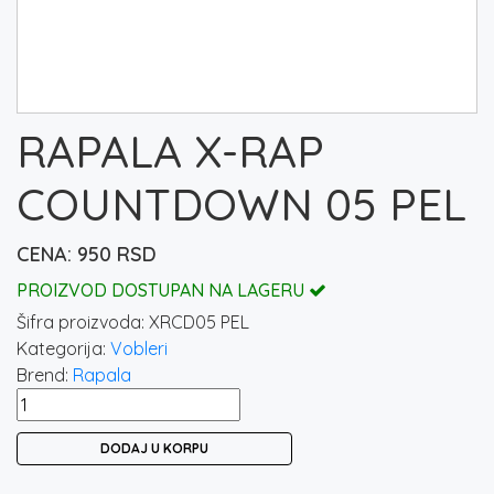
RAPALA X-RAP
COUNTDOWN 05 PEL
950
RSD
PROIZVOD DOSTUPAN NA LAGERU
Šifra proizvoda:
XRCD05 PEL
Kategorija:
Vobleri
Brend:
Rapala
RAPALA
X-
DODAJ U KORPU
RAP
COUNTDOWN