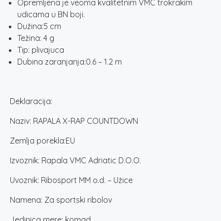
Opremljena je veoma kvalitetnim VMC trokrakim
udicama u BN boji.
Dužina:5 cm
Težina: 4 g
Tip: plivajuca
Dubina zaranjanja:0.6 – 1.2 m
Deklaracija:
Naziv: RAPALA X-RAP COUNTDOWN
Zemlja porekla:EU
Izvoznik: Rapala VMC Adriatic D.O.O.
Uvoznik: Ribosport MM o.d. – Užice
Namena: Za sportski ribolov
Jedinica mere: komad