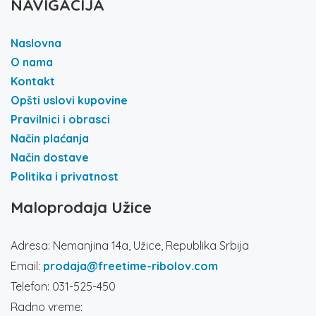
NAVIGACIJA
Naslovna
O nama
Kontakt
Opšti uslovi kupovine
Pravilnici i obrasci
Način plaćanja
Način dostave
Politika i privatnost
Maloprodaja Užice
Adresa: Nemanjina 14a, Užice, Republika Srbija
Email:
prodaja@freetime-ribolov.com
Telefon: 031-525-450
Radno vreme: