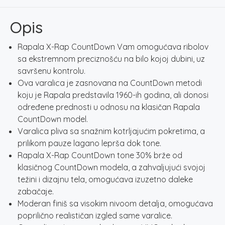
05
PEL
Opis
količina
Rapala X-Rap CountDown Vam omogućava ribolov
sa ekstremnom preciznošću na bilo kojoj dubini, uz
savršenu kontrolu.
Ova varalica je zasnovana na CountDown metodi
koju je Rapala predstavila 1960-ih godina, ali donosi
određene prednosti u odnosu na klasičan Rapala
CountDown model.
Varalica pliva sa snažnim kotrljajućim pokretima, a
prilikom pauze lagano leprša dok tone.
Rapala X-Rap CountDown tone 30% brže od
klasičnog CountDown modela, a zahvaljujući svojoj
težini i dizajnu tela, omogućava izuzetno daleke
zabačaje.
Moderan finiš sa visokim nivoom detalja, omogućava
poprilično realističan izgled same varalice.