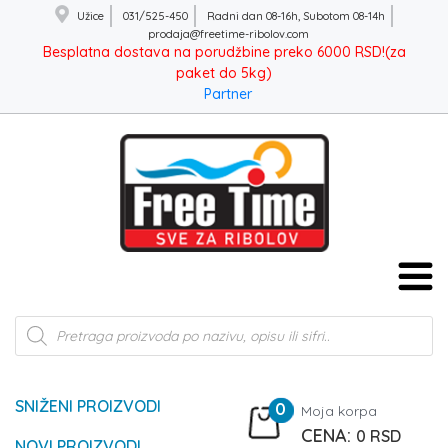
Užice
031/525-450
Radni dan 08-16h, Subotom 08-14h
prodaja@freetime-ribolov.com
Besplatna dostava na porudžbine preko 6000 RSD!(za
paket do 5kg)
Partner
Products
search
SNIŽENI PROIZVODI
0
Moja korpa
0
RSD
NOVI PROIZVODI