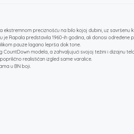
stremnom preciznošću na bilo kojoj dubini, uz savršenu ko
 je Rapala predstavila 1960-ih godina, ali donosi određene
rilikom pauze lagano leprša dok tone.
ountDown modela, a zahvaljujući svojoj težini i dizajnu te
prilično realističan izgled same varalice.
ama u BN boji.