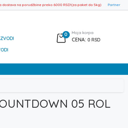
a dostava na porudžbine preko 6000 RSD!(za paket do 5kg)
Partner
Moja korpa
0
IZVODI
0
RSD
VODI
COUNTDOWN 05 ROL