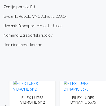
Zemlja porekla:EU
Izvoznik: Rapala VMC Adriatic D.O.O.
Uvoznik: Ribosport MM o.d. – Užice
Namena: Za sportski ribolov
Jedinica mere: komad
FILEX LURES
FILEX LURES
VIBROFIL 6112
DYNAMIC 5375