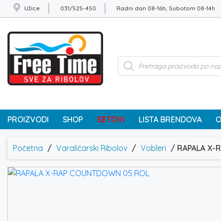
Užice
031/525-450
Radni dan 08-16h, Subotom 08-14h
Products
search
PROIZVODI
SHOP
SETOVI
LISTA BRENDOVA
O
Početna
/
Varaličarski Ribolov
/
Vobleri
/ RAPALA X-