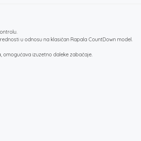
ntrolu.
 prednosti u odnosu na klasičan Rapala CountDown model.
la, omogućava izuzetno daleke zabačaje.