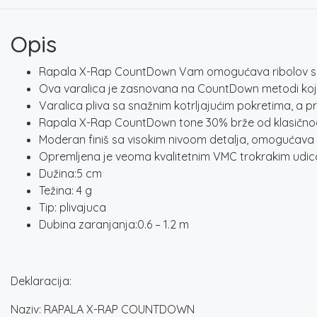
Opis
Rapala X-Rap CountDown Vam omogućava ribolov sa ek
Ova varalica je zasnovana na CountDown metodi koju
Varalica pliva sa snažnim kotrljajućim pokretima, a p
Rapala X-Rap CountDown tone 30% brže od klasičnog C
Moderan finiš sa visokim nivoom detalja, omogućava po
Opremljena je veoma kvalitetnim VMC trokrakim udic
Dužina:5 cm
Težina: 4 g
Tip: plivajuca
Dubina zaranjanja:0.6 – 1.2 m
Deklaracija:
Naziv: RAPALA X-RAP COUNTDOWN