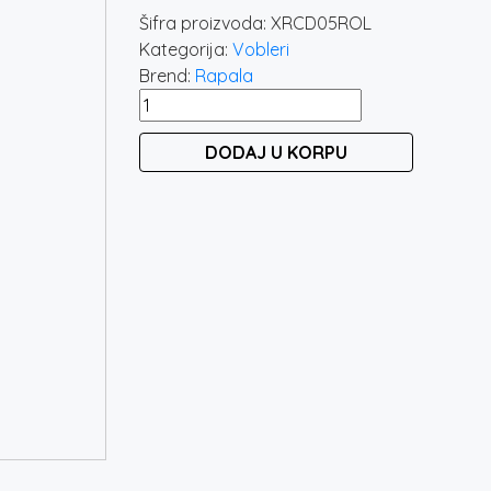
Šifra proizvoda:
XRCD05ROL
Kategorija:
Vobleri
Brend:
Rapala
RAPALA
X-
DODAJ U KORPU
RAP
COUNTDOWN
05
ROL
količina