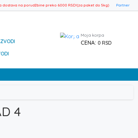
a dostava na porudžbine preko 6000 RSD!(za paket do 5kg)
Partner
Moja korpa
0
IZVODI
0
RSD
VODI
D 4