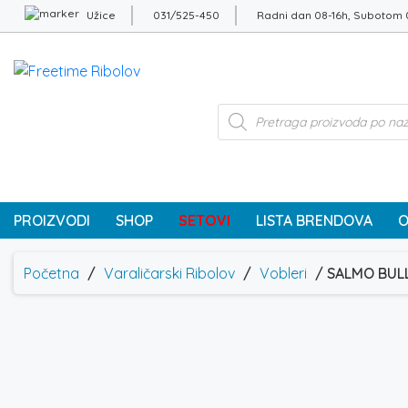
Užice
031/525-450
Radni dan 08-16h, Subotom 
Products
search
PROIZVODI
SHOP
SETOVI
LISTA BRENDOVA
O
Početna
/
Varaličarski Ribolov
/
Vobleri
/ SALMO BUL