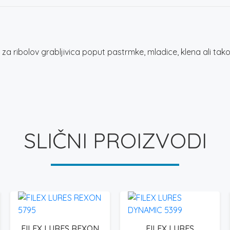
za ribolov grabljivica poput pastrmke, mladice, klena ali tak
SLIČNI PROIZVODI
FILEX LURES REXON
FILEX LURES