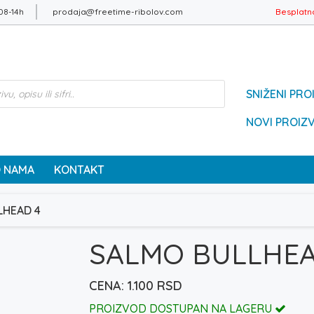
08-14h
prodaja@freetime-ribolov.com
Besplatn
SNIŽENI PRO
NOVI PROIZ
 NAMA
KONTAKT
LHEAD 4
SALMO BULLHEA
1.100
RSD
PROIZVOD DOSTUPAN NA LAGERU