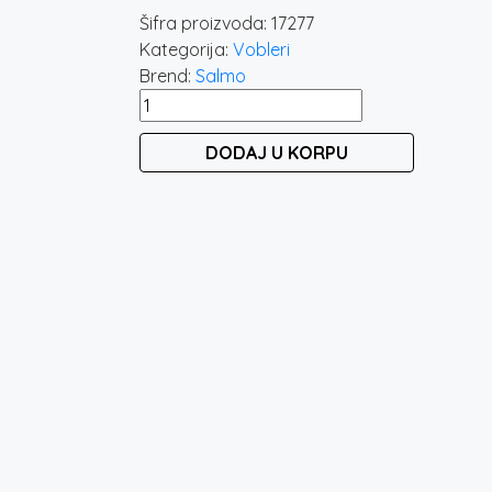
Šifra proizvoda:
17277
Kategorija:
Vobleri
Brend:
Salmo
SALMO
BULLHEAD
DODAJ U KORPU
4
količina