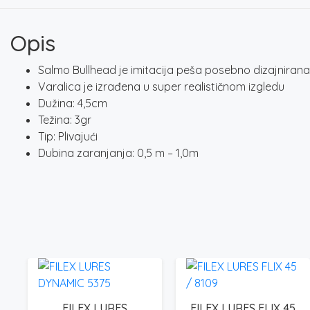
Opis
Salmo Bullhead je imitacija peša posebno dizajnirana 
Varalica je izrađena u super realističnom izgledu
Dužina: 4,5cm
Težina: 3gr
Tip: Plivajući
Dubina zaranjanja: 0,5 m – 1,0m
FILEX LURES
FILEX LURES FLIX 45