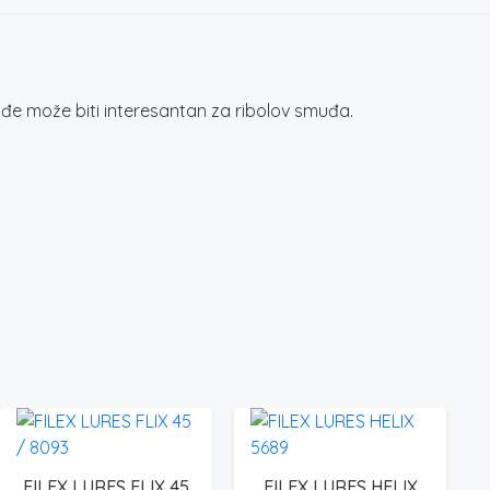
ođe može biti interesantan za ribolov smuđa.
FILEX LURES FLIX 45
FILEX LURES HELIX