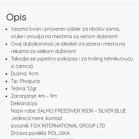
SILVER
BLUE
Opis
količina
Veoma lovan i proveren vobler za ribolov soma,
stuke i smudja na mestima sa većom dubinom!
Ovaj dubokoronac je idealan za jezera i mesta na
rekama sa velikom dubinom!
Takodje se uspešno pokazao i za troling tehniku(vuču
iz čamca)
Dužina: 9cm
Tip: Plivajuća
Težina: 12gr
Zaranjanje: 4m – 9m
Deklaracija:
Naziv robe: SALMO FREEDIVER 9SDR – SILVER BLUE
Jedinica mere: komad
Izvoznik: FOX INTERNATIONAL GROUP LTD
Država porekla: POLJSKA