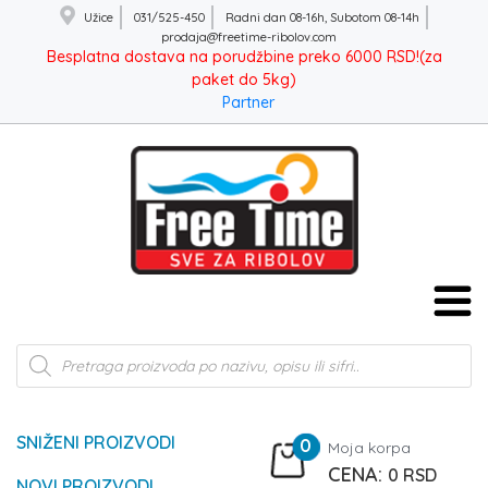
Užice
031/525-450
Radni dan 08-16h, Subotom 08-14h
prodaja@freetime-ribolov.com
Besplatna dostava na porudžbine preko 6000 RSD!(za
paket do 5kg)
Partner
Products
search
SNIŽENI PROIZVODI
0
Moja korpa
0
RSD
NOVI PROIZVODI