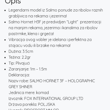
Opis
SHINER
količina
Legendarni model iz Salmo ponude za ribolov raznih
grabljivica na rekama i jezerima!
Salmo Hornet H3F je predvidjen “Light” prezentaciji
na manjim rekama, jezerima i kanalima za ribolov
pastrmke, klena i grgeča!
Vibracija ovog vobler je idelana i perfektna za
stajacu vodu ili brzake na rekama!
Dužina: 3.5cm
Težina: 2.2gr
Tip: Plivajući
Zaranjanje: 1m – 1.5m
Deklaracija:
Naziv robe: SALMO HORNET 3F – HOLOGRAPHIC
GREY SHINER
Jedinica mere: komad
Izvoznik: FOX INTERNATIONAL GROUP LTD
Država porekla: POLJSKA