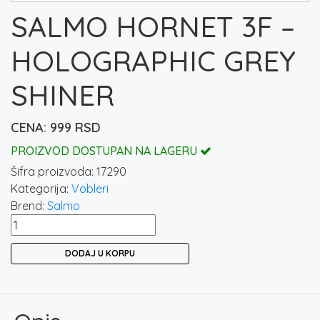
SALMO HORNET 3F –
HOLOGRAPHIC GREY
SHINER
999
RSD
PROIZVOD DOSTUPAN NA LAGERU
Šifra proizvoda:
17290
Kategorija:
Vobleri
Brend:
Salmo
SALMO
HORNET
DODAJ U KORPU
3F
-
HOLOGRAPHIC
GREY