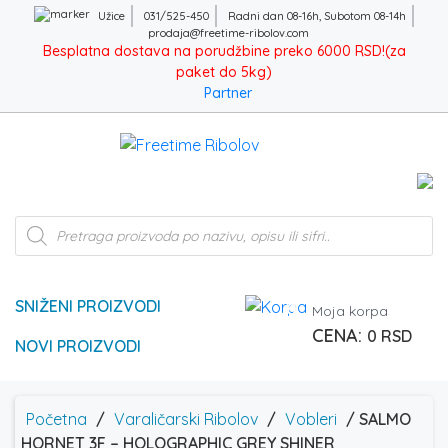
Užice
031/525-450
Radni dan 08-16h, Subotom 08-14h
prodaja@freetime-ribolov.com
Besplatna dostava na porudžbine preko 6000 RSD!(za
paket do 5kg)
Partner
Products
search
SNIŽENI PROIZVODI
0
Moja korpa
0
RSD
NOVI PROIZVODI
Početna
/
Varaličarski Ribolov
/
Vobleri
/ SALMO
HORNET 3F – HOLOGRAPHIC GREY SHINER