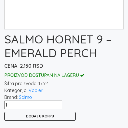
SALMO HORNET 9 –
EMERALD PERCH
2.150
RSD
PROIZVOD DOSTUPAN NA LAGERU
Šifra proizvoda:
17314
Kategorija:
Vobleri
Brend:
Salmo
SALMO
HORNET
DODAJ U KORPU
9
-