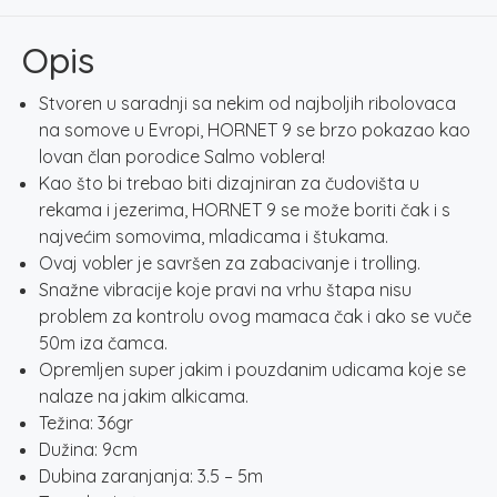
EMERALD
PERCH
Opis
količina
Stvoren u saradnji sa nekim od najboljih ribolovaca
na somove u Evropi, HORNET 9 se brzo pokazao kao
lovan član porodice Salmo voblera!
Kao što bi trebao biti dizajniran za čudovišta u
rekama i jezerima, HORNET 9 se može boriti čak i s
najvećim somovima, mladicama i štukama.
Ovaj vobler je savršen za zabacivanje i trolling.
Snažne vibracije koje pravi na vrhu štapa nisu
problem za kontrolu ovog mamaca čak i ako se vuče
50m iza čamca.
Opremljen super jakim i pouzdanim udicama koje se
nalaze na jakim alkicama.
Težina: 36gr
Dužina: 9cm
Dubina zaranjanja: 3.5 – 5m