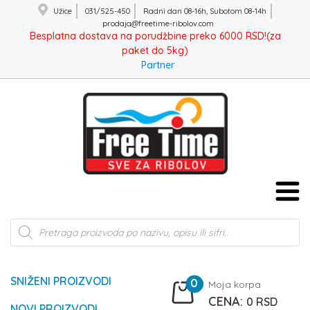
Užice
031/525-450
Radni dan 08-16h, Subotom 08-14h
prodaja@freetime-ribolov.com
Besplatna dostava na porudžbine preko 6000 RSD!(za
paket do 5kg)
Partner
Products
search
SNIŽENI PROIZVODI
0
Moja korpa
0
RSD
NOVI PROIZVODI