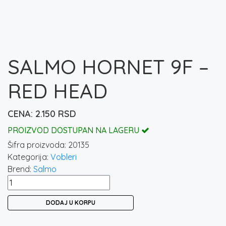
SALMO HORNET 9F –
RED HEAD
2.150
RSD
PROIZVOD DOSTUPAN NA LAGERU
Šifra proizvoda:
20135
Kategorija:
Vobleri
Brend:
Salmo
SALMO
HORNET
DODAJ U KORPU
9F
–