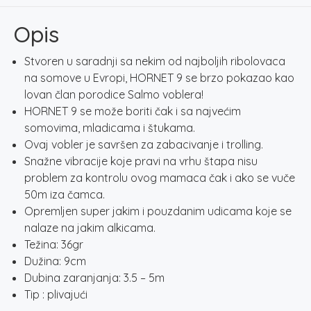
RED
HEAD
Opis
količina
Stvoren u saradnji sa nekim od najboljih ribolovaca
na somove u Evropi, HORNET 9 se brzo pokazao kao
lovan član porodice Salmo voblera!
HORNET 9 se može boriti čak i sa najvećim
somovima, mladicama i štukama.
Ovaj vobler je savršen za zabacivanje i trolling.
Snažne vibracije koje pravi na vrhu štapa nisu
problem za kontrolu ovog mamaca čak i ako se vuče
50m iza čamca.
Opremljen super jakim i pouzdanim udicama koje se
nalaze na jakim alkicama.
Težina: 36gr
Dužina: 9cm
Dubina zaranjanja: 3.5 – 5m
Tip : plivajući