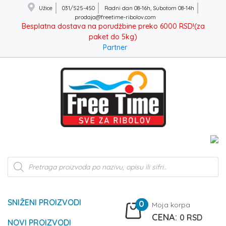
Užice
031/525-450
Radni dan 08-16h, Subotom 08-14h
prodaja@freetime-ribolov.com
Besplatna dostava na porudžbine preko 6000 RSD!(za
paket do 5kg)
Partner
Products
search
SNIŽENI PROIZVODI
0
Moja korpa
0
RSD
NOVI PROIZVODI