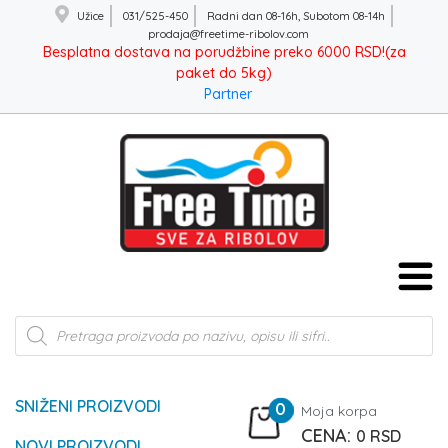
Užice
031/525-450
Radni dan 08-16h, Subotom 08-14h
prodaja@freetime-ribolov.com
Besplatna dostava na porudžbine preko 6000 RSD!(za
paket do 5kg)
Partner
Products
search
SNIŽENI PROIZVODI
0
Moja korpa
0
RSD
NOVI PROIZVODI