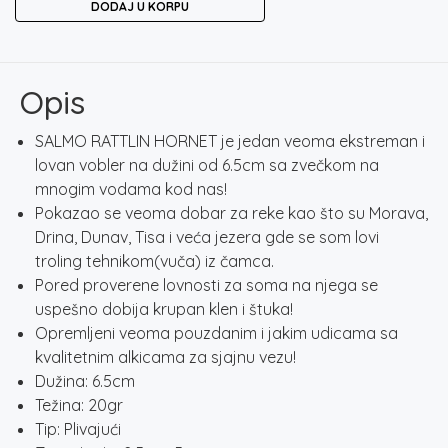
DODAJ U KORPU
HORNET
65F
-
SILVER
Opis
HOLOGRAPHIC
SHAD
SALMO RATTLIN HORNET je jedan veoma ekstreman i
količina
lovan vobler na dužini od 6.5cm sa zvečkom na
mnogim vodama kod nas!
Pokazao se veoma dobar za reke kao što su Morava,
Drina, Dunav, Tisa i veća jezera gde se som lovi
troling tehnikom(vuča) iz čamca.
Pored proverene lovnosti za soma na njega se
uspešno dobija krupan klen i štuka!
Opremljeni veoma pouzdanim i jakim udicama sa
kvalitetnim alkicama za sjajnu vezu!
Dužina: 6.5cm
Težina: 20gr
Tip: Plivajući