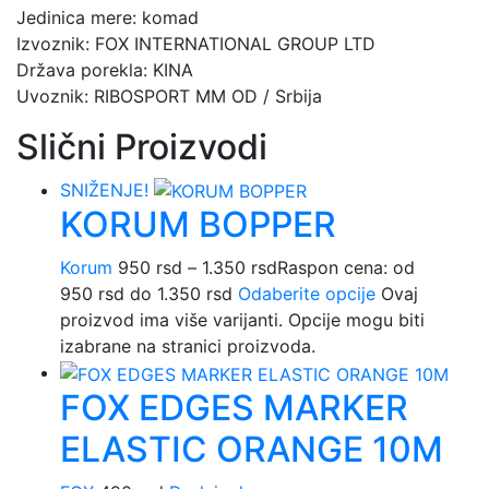
Jedinica mere: komad
Izvoznik: FOX INTERNATIONAL GROUP LTD
Država porekla: KINA
Uvoznik: RIBOSPORT MM OD / Srbija
Slični Proizvodi
SNIŽENJE!
KORUM BOPPER
Korum
950
rsd
–
1.350
rsd
Raspon cena: od
950 rsd do 1.350 rsd
Odaberite opcije
Ovaj
proizvod ima više varijanti. Opcije mogu biti
izabrane na stranici proizvoda.
FOX EDGES MARKER
ELASTIC ORANGE 10M