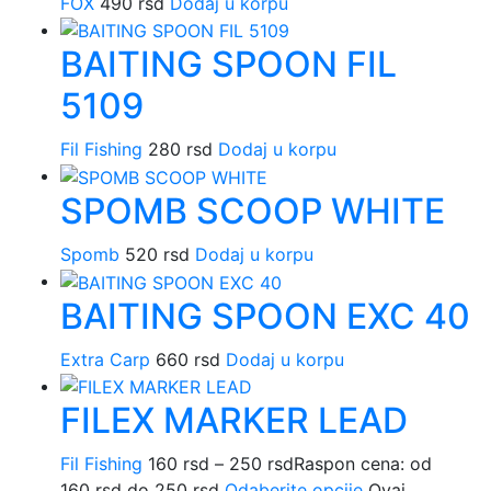
FOX
490
rsd
Dodaj u korpu
BAITING SPOON FIL
5109
Fil Fishing
280
rsd
Dodaj u korpu
SPOMB SCOOP WHITE
Spomb
520
rsd
Dodaj u korpu
BAITING SPOON EXC 40
Extra Carp
660
rsd
Dodaj u korpu
FILEX MARKER LEAD
Fil Fishing
160
rsd
–
250
rsd
Raspon cena: od
160 rsd do 250 rsd
Odaberite opcije
Ovaj