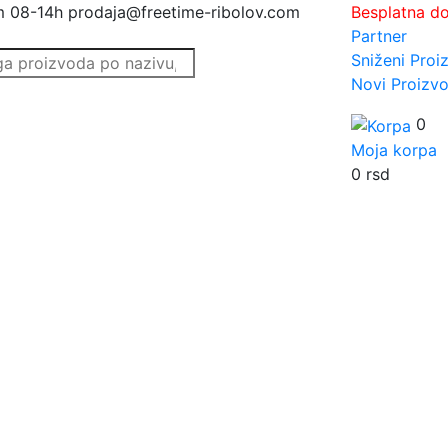
m 08-14h
prodaja@freetime-ribolov.com
Besplatna d
Partner
Sniženi Proi
Novi Proizvo
0
Moja korpa
0
rsd