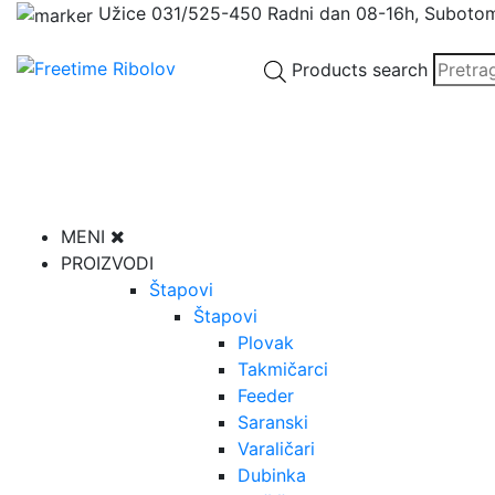
Užice
031/525-450
Radni dan 08-16h, Suboto
Products search
MENI
PROIZVODI
Štapovi
Štapovi
Plovak
Takmičarci
Feeder
Saranski
Varaličari
Dubinka