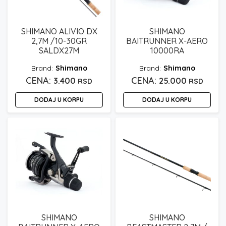
SHIMANO ALIVIO DX
SHIMANO
2,7M /10-30GR
BAITRUNNER X-AERO
SALDX27M
10000RA
Shimano
Shimano
3.400
25.000
RSD
RSD
DODAJ U KORPU
DODAJ U KORPU
SHIMANO
SHIMANO