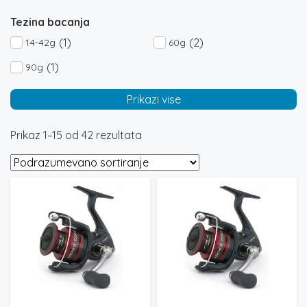
Tezina bacanja
(1)
(2)
14-42g
60g
(1)
90g
Prikazi vise
Prikaz 1–15 od 42 rezultata