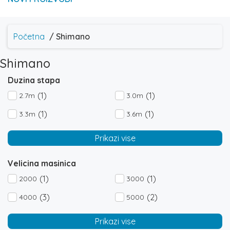
Početna
/ Shimano
Shimano
Duzina stapa
(1)
(1)
2.7m
3.0m
(1)
(1)
3.3m
3.6m
Prikazi vise
Velicina masinica
(1)
(1)
2000
3000
(3)
(2)
4000
5000
Prikazi vise