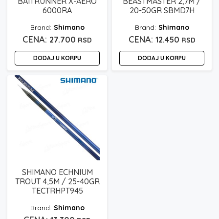
BAITRUNNER X-AERO
BEASTMASTER 2,7M /
6000RA
20-50GR SBMD7H
Shimano
Shimano
27.700
12.450
RSD
RSD
DODAJ U KORPU
DODAJ U KORPU
SHIMANO ECHNIUM
TROUT 4,5M / 25-40GR
TECTRHPT945
Shimano