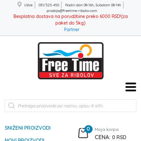
Užice
031/525-450
Radni dan 08-16h, Subotom 08-14h
prodaja@freetime-ribolov.com
Besplatna dostava na porudžbine preko 6000 RSD!(za
paket do 5kg)
Partner
Products
search
SNIŽENI PROIZVODI
0
Moja korpa
0
RSD
NOVI PROIZVODI