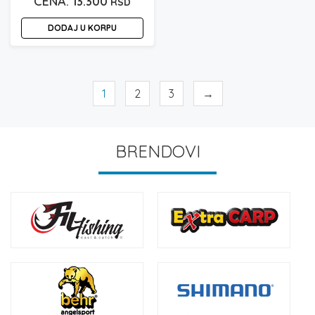
13.300
RSD
DODAJ U KORPU
1
2
3
→
BRENDOVI