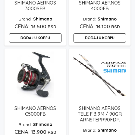
SHIMANO AERNOS
SHIMANO AERNOS
3000SFB
4000FB
Shimano
Shimano
13.500
14.100
RSD
RSD
DODAJ U KORPU
DODAJ U KORPU
SHIMANO AERNOS
SHIMANO AERNOS
C5000FB
TELE F 3,9M / 90GR
ARNSTEPR90FDR
Shimano
Shimano
13.900
RSD