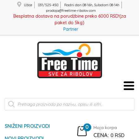
Užice
031/525-450
Radni dan 08-16h, Subotom 08-14h
prodaja@freetime-ribolov.com
Besplatna dostava na porudžbine preko 6000 RSD!(za
paket do 5kg)
Partner
Products
search
SNIŽENI PROIZVODI
0
Moja korpa
0
RSD
NOVI PROIZVODI