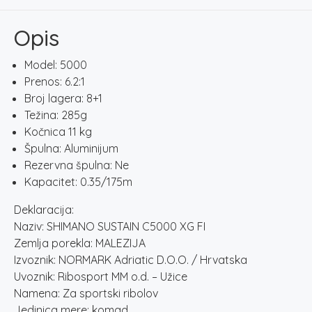
FI
količina
Opis
Model: 5000
Prenos: 6.2:1
Broj lagera: 8+1
Težina: 285g
Kočnica 11 kg
Špulna: Aluminijum
Rezervna špulna: Ne
Kapacitet: 0.35/175m
Deklaracija:
Naziv: SHIMANO SUSTAIN C5000 XG FI
Zemlja porekla: MALEZIJA
Izvoznik: NORMARK Adriatic D.O.O. / Hrvatska
Uvoznik: Ribosport MM o.d. – Užice
Namena: Za sportski ribolov
Jedinica mere: komad