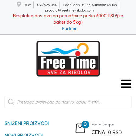
Užice
031/525-450
Radni dan 08-16h, Subotom 08-14h
prodaja@freetime-ribolov.com
Besplatna dostava na porudžbine preko 6000 RSD!(za
paket do 5kg)
Partner
Products
search
SNIŽENI PROIZVODI
0
Moja korpa
0
RSD
NOVI PROIZVODI