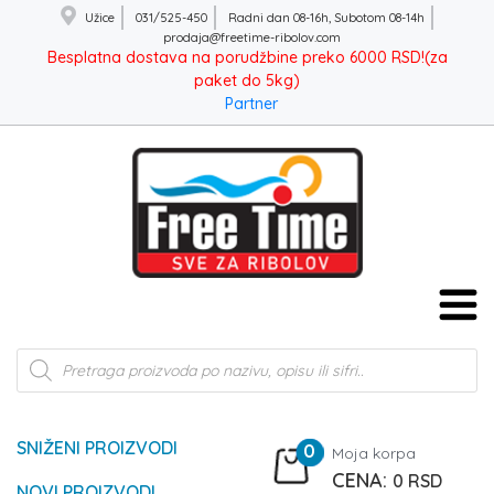
Užice
031/525-450
Radni dan 08-16h, Subotom 08-14h
prodaja@freetime-ribolov.com
Besplatna dostava na porudžbine preko 6000 RSD!(za
paket do 5kg)
Partner
Products
search
SNIŽENI PROIZVODI
0
Moja korpa
0
RSD
NOVI PROIZVODI