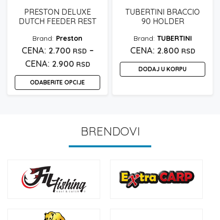
3.200
više
PRESTON DELUXE
TUBERTINI BRACCIO
varijanti.
DUTCH FEEDER REST
90 HOLDER
Opcije
mogu
Preston
TUBERTINI
biti
–
2.700
2.800
RSD
RSD
izabrane
Raspon
2.900
RSD
na
DODAJ U KORPU
cena:
stranici
ODABERITE OPCIJE
proizvoda.
od
Ovaj
2.700 rsd
proizvod
do
ima
BRENDOVI
2.900 rsd
više
varijanti.
Opcije
mogu
biti
izabrane
na
stranici
proizvoda.