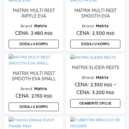
do
ima
2.350 
više
MATRIX MULTI REST
MATRIX MULTI REST
varijanti.
RIPPLE EVA
SMOOTH EVA
Opcije
Matrix
Matrix
mogu
2.480
2.500
RSD
biti
RSD
izabrane
DODAJ U KORPU
DODAJ U KORPU
na
stranici
proizvoda.
MATRIX SLIDER RESTS
MATRIX MULTI REST
Matrix
SMOOTH EVA SMALL
–
2.350
RSD
Matrix
Rasp
3.200
RSD
2.150
RSD
cena:
ODABERITE OPCIJE
od
DODAJ U KORPU
Ovaj
2.350 
proizvod
do
ima