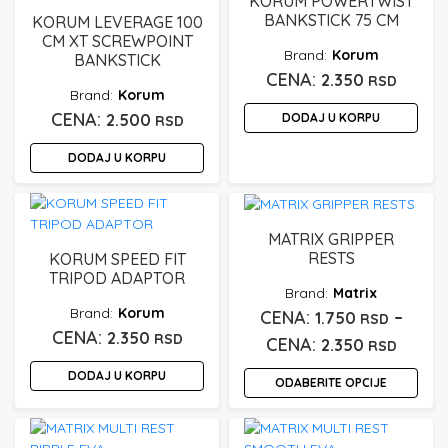
KORUM POWERTWIST
BANKSTICK 75 CM
KORUM LEVERAGE 100
CM XT SCREWPOINT
Korum
BANKSTICK
2.350
RSD
Korum
2.500
DODAJ U KORPU
RSD
DODAJ U KORPU
MATRIX GRIPPER
RESTS
KORUM SPEED FIT
TRIPOD ADAPTOR
Matrix
Korum
–
1.750
RSD
2.350
RSD
Rasp
2.350
RSD
cena:
DODAJ U KORPU
ODABERITE OPCIJE
od
Ovaj
1.750 
proizvod