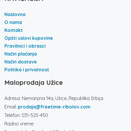
Naslovna
O nama
Kontakt
Opšti uslovi kupovine
Pravilnici i obrasci
Način plaćanja
Način dostave
Politika i privatnost
Maloprodaja Užice
Adresa: Nemanjina 14a, Užice, Republika Srbija
Email:
prodaja@freetime-ribolov.com
Telefon: 031-525-450
Radno vreme: