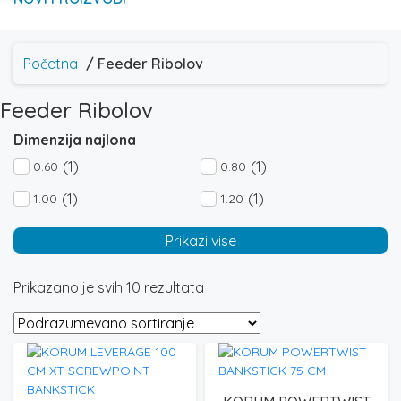
Početna
/ Feeder Ribolov
Feeder Ribolov
Dimenzija najlona
(1)
(1)
0.60
0.80
(1)
(1)
1.00
1.20
Prikazi vise
Prikazano je svih 10 rezultata