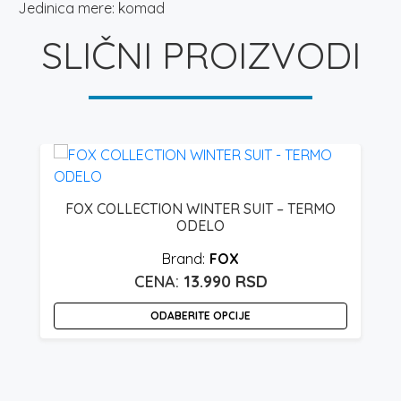
Jedinica mere: komad
SLIČNI PROIZVODI
FOX COLLECTION WINTER SUIT – TERMO
ODELO
FOX
13.990
RSD
ODABERITE OPCIJE
Ovaj
proizvod
ima