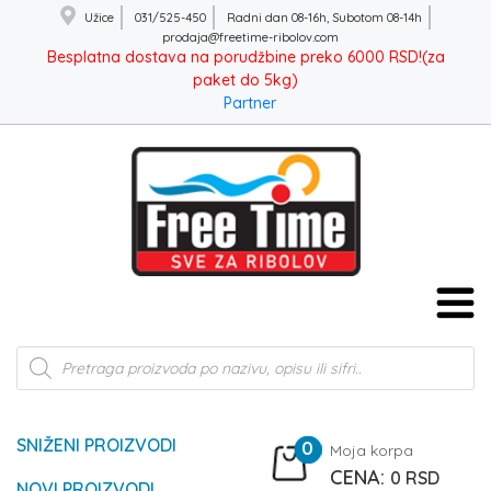
Užice
031/525-450
Radni dan 08-16h, Subotom 08-14h
prodaja@freetime-ribolov.com
Besplatna dostava na porudžbine preko 6000 RSD!(za
paket do 5kg)
Partner
Products
search
SNIŽENI PROIZVODI
0
Moja korpa
0
RSD
NOVI PROIZVODI