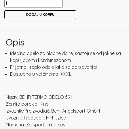
BEHR
TERMO
DODAJ U KORPU
ODELO
591
količina
Opis
Idealno odelo za hladne dane, sastoji se od jakne sa
kapuljačom i kombinezonom.
Prijatno i toplo odelo lako za održavanje!
Dostupno u veličinama XXXL
Naziv: BEHR TERMO ODELO 591
Zemlja porekla: Kina
Izvoznik/Proizvodjač: Behr Angelsport GmbH
Uvoznik: Ribosport MM-Uzice
Namena: Za sportski ribolov