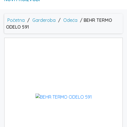
Početna
/
Garderoba
/
Odeća
/ BEHR TERMO
ODELO 591