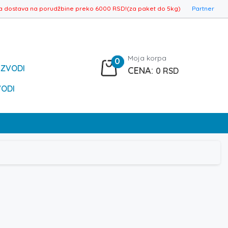
a dostava na porudžbine preko 6000 RSD!(za paket do 5kg)
Partner
Moja korpa
0
IZVODI
0
RSD
VODI