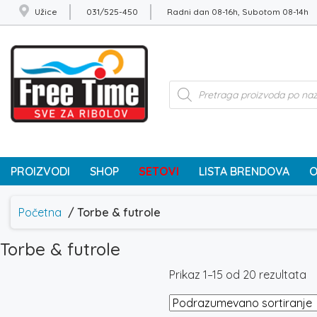
Užice
031/525-450
Radni dan 08-16h, Subotom 08-14h
Products
search
PROIZVODI
SHOP
SETOVI
LISTA BRENDOVA
O
Početna
/ Torbe & futrole
Torbe & futrole
Prikaz 1–15 od 20 rezultata