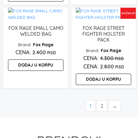
SNIŽENJE!
FOX RAGE SMALL CAMO
FOX RAGE STREET
WELDED BAG
FIGHTER HOLSTER
PACK
Fox Rage
Fox Rage
2.400
RSD
Origi
4.300
RSD
pon
DODAJ U KORPU
cena
Tren
2.800
RSD
:
je
cena
DODAJ U KORPU
bila:
je:
0 rsd
4.300
2.800
0 rsd
1
2
→