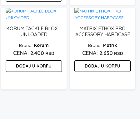
KORUM TACKLE BLOX –
MATRIX ETHOX PRO
UNLOADED
ACCESSORY HARDCASE
Korum
Matrix
2.400
2.650
RSD
RSD
nalna
DODAJ U KORPU
DODAJ U KORPU
utna
 rsd.
 rsd.