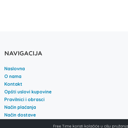
NAVIGACIJA
Naslovna
O nama
Kontakt
Opšti uslovi kupovine
Pravilnici i obrasci
Način plaćanja
Način dostave
Politika i privatnost
Free Time koristi kolačiće u cilju pružan