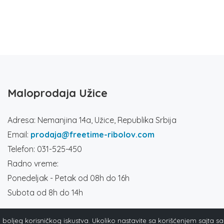
Maloprodaja Užice
Adresa: Nemanjina 14a, Užice, Republika Srbija
Email:
prodaja@freetime-ribolov.com
Telefon: 031-525-450
Radno vreme:
Ponedeljak - Petak od 08h do 16h
Subota od 8h do 14h
ja boljeg korisničkog iskustva. Ukoliko nastavite sa korišćenjem sajta s