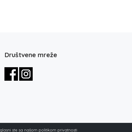
Društvene mreže
aglasni ste sa našom politikom privatnosti