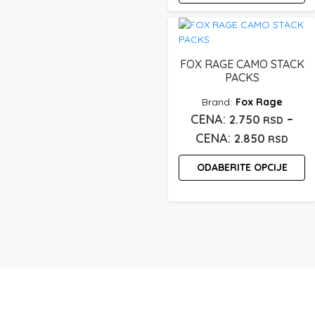
FOX RAGE CAMO STACK
PACKS
Fox Rage
–
2.750
RSD
Ras
2.850
RSD
cena
ODABERITE OPCIJE
od
2.75
Ovaj
proizvod
do
ima
2.85
više
varijanti.
Opcije
mogu
biti
izabrane