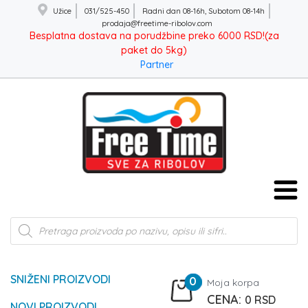
Užice
031/525-450
Radni dan 08-16h, Subotom 08-14h
prodaja@freetime-ribolov.com
Besplatna dostava na porudžbine preko 6000 RSD!(za
paket do 5kg)
Partner
Products
search
SNIŽENI PROIZVODI
0
Moja korpa
0
RSD
NOVI PROIZVODI