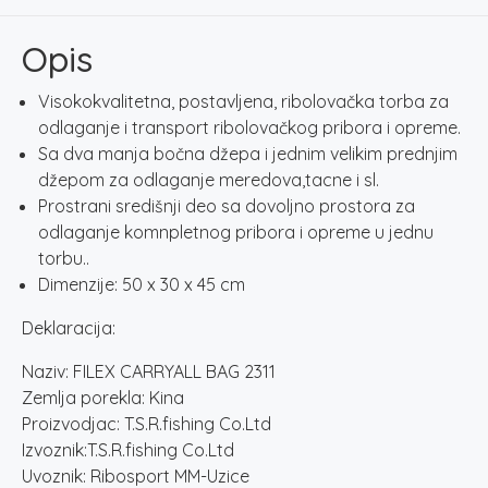
količina
Opis
Visokokvalitetna, postavljena, ribolovačka torba za
odlaganje i transport ribolovačkog pribora i opreme.
Sa dva manja bočna džepa i jednim velikim prednjim
džepom za odlaganje meredova,tacne i sl.
Prostrani središnji deo sa dovoljno prostora za
odlaganje komnpletnog pribora i opreme u jednu
torbu..
Dimenzije: 50 x 30 x 45 cm
Deklaracija:
Naziv: FILEX CARRYALL BAG 2311
Zemlja porekla: Kina
Proizvodjac: T.S.R.fishing Co.Ltd
Izvoznik:T.S.R.fishing Co.Ltd
Uvoznik: Ribosport MM-Uzice