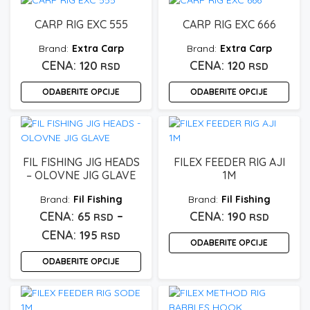
proizvod
proizvod
stranici
ima
ima
CARP RIG EXC 555
CARP RIG EXC 666
proizvoda.
više
više
Extra Carp
Extra Carp
varijanti.
varijanti.
Opcije
Opcije
120
120
RSD
RSD
mogu
mogu
ODABERITE OPCIJE
ODABERITE OPCIJE
biti
biti
izabrane
izabrane
Ovaj
Ovaj
na
na
proizvod
proizvod
stranici
stranici
ima
ima
proizvoda.
proizvoda.
više
više
FIL FISHING JIG HEADS
FILEX FEEDER RIG AJI
varijanti.
varijanti.
– OLOVNE JIG GLAVE
1M
Opcije
Opcije
Fil Fishing
Fil Fishing
mogu
mogu
–
65
190
biti
RSD
biti
RSD
izabrane
izabrane
Raspon
195
RSD
ODABERITE OPCIJE
na
na
cena:
stranici
stranici
ODABERITE OPCIJE
Ovaj
od
proizvoda.
proizvoda.
proizvod
Ovaj
65 rsd
ima
proizvod
do