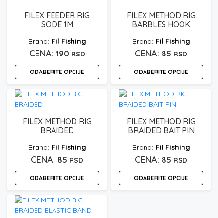
više
ima
varijanti.
195 rsd
više
FILEX FEEDER RIG
FILEX METHOD RIG
Opcije
varijanti.
SODE 1M
BARBLES HOOK
mogu
Opcije
biti
Fil Fishing
Fil Fishing
mogu
izabrane
190
85
biti
RSD
RSD
na
izabrane
stranici
ODABERITE OPCIJE
ODABERITE OPCIJE
na
proizvoda.
stranici
Ovaj
Ovaj
proizvoda.
proizvod
proizvod
ima
ima
više
više
FILEX METHOD RIG
FILEX METHOD RIG
varijanti.
varijanti.
BRAIDED
BRAIDED BAIT PIN
Opcije
Opcije
Fil Fishing
Fil Fishing
mogu
mogu
85
85
biti
RSD
biti
RSD
izabrane
izabrane
ODABERITE OPCIJE
ODABERITE OPCIJE
na
na
stranici
stranici
Ovaj
Ovaj
proizvoda.
proizvoda.
proizvod
proizvod
ima
ima