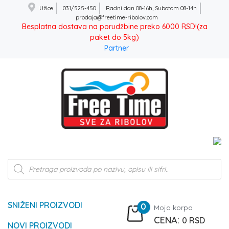
Užice
031/525-450
Radni dan 08-16h, Subotom 08-14h
prodaja@freetime-ribolov.com
Besplatna dostava na porudžbine preko 6000 RSD!(za
paket do 5kg)
Partner
Products
search
SNIŽENI PROIZVODI
0
Moja korpa
0
RSD
NOVI PROIZVODI