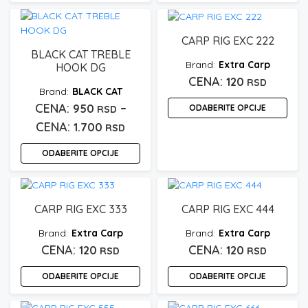
Ovaj
650 rsd
proizvod
do
ima
CARP RIG EXC 222
850 rsd
više
BLACK CAT TREBLE
Extra Carp
varijanti.
HOOK DG
Opcije
120
RSD
BLACK CAT
mogu
–
950
ODABERITE OPCIJE
biti
RSD
izabrane
Raspon
1.700
RSD
Ovaj
na
cena:
proizvod
stranici
ODABERITE OPCIJE
ima
od
proizvoda.
više
Ovaj
950 rsd
varijanti.
proizvod
do
Opcije
ima
CARP RIG EXC 333
CARP RIG EXC 444
1.700 rsd
mogu
više
biti
Extra Carp
Extra Carp
varijanti.
izabrane
Opcije
120
120
RSD
RSD
na
mogu
stranici
ODABERITE OPCIJE
ODABERITE OPCIJE
biti
proizvoda.
izabrane
Ovaj
Ovaj
na