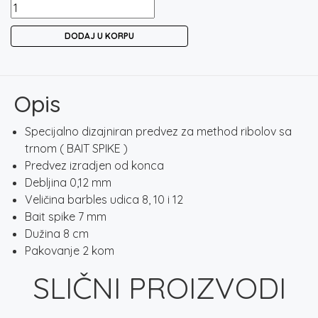
FILEX
METHOD
DODAJ U KORPU
RIG
BARBLES
HOOK
količina
Opis
Specijalno dizajniran predvez za method ribolov sa
trnom ( BAIT SPIKE )
Predvez izradjen od konca
Debljina 0,12 mm
Veličina barbles udica 8, 10 i 12
Bait spike 7 mm
Dužina 8 cm
Pakovanje 2 kom
SLIČNI PROIZVODI