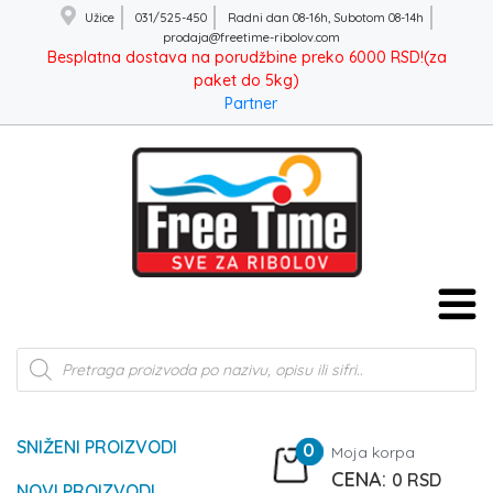
Užice
031/525-450
Radni dan 08-16h, Subotom 08-14h
prodaja@freetime-ribolov.com
Besplatna dostava na porudžbine preko 6000 RSD!(za
paket do 5kg)
Partner
Products
search
SNIŽENI PROIZVODI
0
Moja korpa
0
RSD
NOVI PROIZVODI