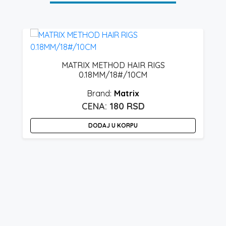
0
MATRIX METHOD HAIR RIGS
0.18MM/18#/10CM
Matrix
180
RSD
O
DODAJ U KORPU
p
i
v
v
O
m
bi
i