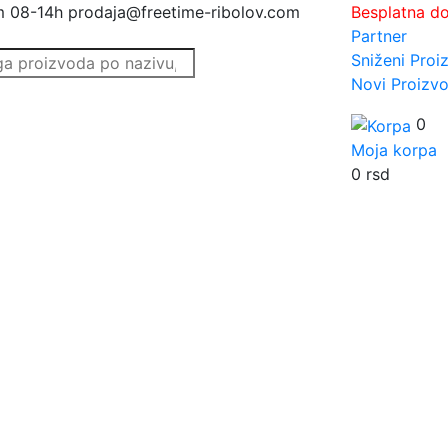
m 08-14h
prodaja@freetime-ribolov.com
Besplatna d
Partner
Sniženi Proi
Novi Proizvo
0
Moja korpa
0
rsd