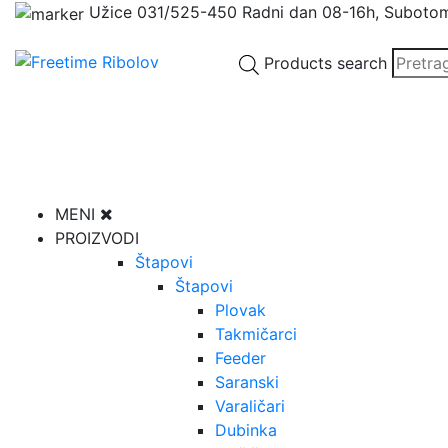
Užice
031/525-450
Radni dan 08-16h, Suboto
Products search
MENI
PROIZVODI
Štapovi
Štapovi
Plovak
Takmičarci
Feeder
Saranski
Varaličari
Dubinka