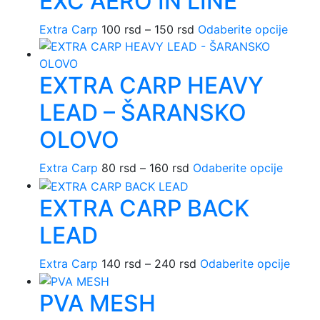
EXC AERO IN LINE
proizvo
80 rsd
više
Extra Carp
100
rsd
–
150
rsd
Raspon
Odaberite opcije
Ovaj
do
varijant
cena:
proiz
120 rsd
Opcije
od
ima
mogu
EXTRA CARP HEAVY
100 rsd
više
biti
do
varijan
izabra
LEAD – ŠARANSKO
150 rsd
Opcij
na
mogu
stranic
OLOVO
biti
proizv
izabr
Extra Carp
80
rsd
–
160
rsd
Raspon
Odaberite opcije
Ovaj
na
cena:
proizv
strani
EXTRA CARP BACK
od
ima
proiz
80 rsd
više
LEAD
do
varijant
160 rsd
Opcije
Extra Carp
140
rsd
–
240
rsd
Raspon
Odaberite opcije
Ovaj
mogu
cena:
proi
biti
PVA MESH
od
ima
izabra
140 rsd
više