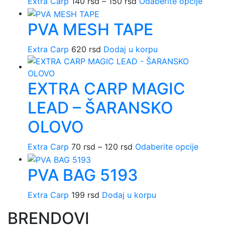
Extra Carp
140
rsd
–
150
rsd
Raspon
Odaberite opcije
Ovaj
cena:
proiz
PVA MESH TAPE
od
ima
140 rsd
više
Extra Carp
620
rsd
Dodaj u korpu
do
varijan
150 rsd
Opcij
mogu
EXTRA CARP MAGIC
biti
izabr
LEAD – ŠARANSKO
na
strani
OLOVO
proiz
Extra Carp
70
rsd
–
120
rsd
Raspon
Odaberite opcije
Ovaj
cena:
proizv
PVA BAG 5193
od
ima
70 rsd
više
Extra Carp
199
rsd
Dodaj u korpu
do
varijant
120 rsd
Opcije
BRENDOVI
mogu