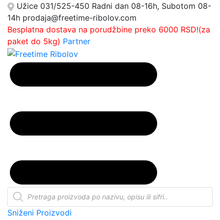
Užice
031/525-450
Radni dan 08-16h, Subotom 08-
14h
prodaja@freetime-ribolov.com
Besplatna dostava na porudžbine preko 6000 RSD!(za
paket do 5kg)
Partner
Products
search
Sniženi Proizvodi