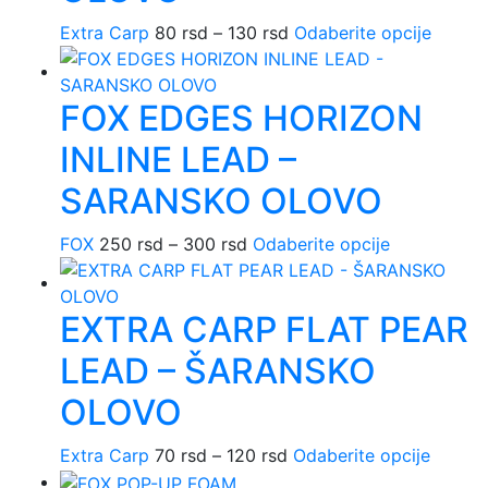
biti
izabrane
Extra Carp
80
rsd
–
130
rsd
Raspon
Odaberite opcije
Ovaj
na
cena:
proizv
stranici
od
ima
FOX EDGES HORIZON
proizvoda.
80 rsd
više
do
varijant
INLINE LEAD –
130 rsd
Opcije
mogu
SARANSKO OLOVO
biti
izabra
FOX
250
rsd
–
300
rsd
Raspon
Odaberite opcije
Ovaj
na
cena:
proizvod
stranic
od
ima
EXTRA CARP FLAT PEAR
proizv
250 rsd
više
do
varijanti.
LEAD – ŠARANSKO
300 rsd
Opcije
mogu
OLOVO
biti
izabrane
Extra Carp
70
rsd
–
120
rsd
Raspon
Odaberite opcije
Ovaj
na
cena:
proizv