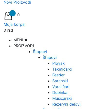
Novi Proizvodi
0
Moja korpa
0
rsd
MENI
PROIZVODI
Štapovi
Štapovi
Plovak
Takmičarci
Feeder
Saranski
Varaličari
Dubinka
Mušičarski
Rezervni delovi