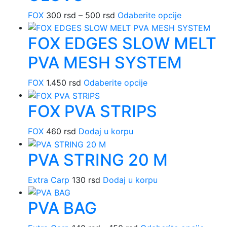
FOX
300
rsd
–
500
rsd
Raspon
Odaberite opcije
Ovaj
cena:
proizvod
FOX EDGES SLOW MELT
od
ima
300 rsd
više
PVA MESH SYSTEM
do
varijanti.
500 rsd
Opcije
FOX
1.450
rsd
Odaberite opcije
Ovaj
mogu
proizvod
biti
FOX PVA STRIPS
ima
izabrane
više
na
FOX
460
rsd
Dodaj u korpu
varijanti.
stranici
Opcije
proizvoda.
PVA STRING 20 M
mogu
biti
Extra Carp
130
rsd
Dodaj u korpu
izabrane
na
PVA BAG
stranici
proizvoda.