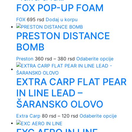
stranici
FOX POP-UP FOAM
od
ima
proizvoda.
70 rsd
više
FOX
695
rsd
Dodaj u korpu
do
varijant
120 rsd
Opcije
PRESTON DISTANCE
mogu
biti
BOMB
izabra
na
Preston
360
rsd
–
380
rsd
Raspon
Odaberite opcije
Ovaj
stranic
cena:
proizvo
proizv
od
ima
EXTRA CARP FLAT PEAR
360 rsd
više
do
varijanti
IN LINE LEAD –
380 rsd
Opcije
mogu
ŠARANSKO OLOVO
biti
izabran
Extra Carp
80
rsd
–
120
rsd
Raspon
Odaberite opcije
Ovaj
na
cena:
proizv
stranici
od
ima