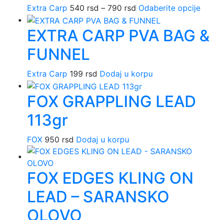
na
Extra Carp
540
rsd
–
790
rsd
Raspon
Odaberite opcije
Ovaj
do
varija
stranic
cena:
proi
240 rsd
Opcij
proizv
EXTRA CARP PVA BAG &
od
ima
mog
540 rsd
više
biti
FUNNEL
do
varija
izabr
790 rsd
Opcij
na
Extra Carp
199
rsd
Dodaj u korpu
mog
strani
biti
proiz
FOX GRAPPLING LEAD
izab
na
113gr
stran
proi
FOX
950
rsd
Dodaj u korpu
FOX EDGES KLING ON
LEAD – SARANSKO
OLOVO