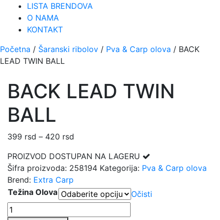
LISTA BRENDOVA
O NAMA
KONTAKT
Početna
/
Šaranski ribolov
/
Pva & Carp olova
/ BACK
LEAD TWIN BALL
BACK LEAD TWIN
BALL
399
rsd
–
420
rsd
Raspon
cena:
PROIZVOD DOSTUPAN NA LAGERU
od
Šifra proizvoda:
258194
Kategorija:
Pva & Carp olova
399 rsd
Brend:
Extra Carp
do
Težina Olova
Očisti
420 rsd
BACK
LEAD