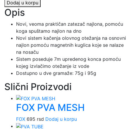
Dodaj u korpu
TWIN
Opis
BALL
količina
Novi, veoma praktičan zatezač najlona, pomoću
koga spuštamo najlon na dno
Novi sistem kačenja olovnog otežanja na osnovni
najlon pomoću magnetnih kuglica koje se nalaze
na nosaču
Sistem poseduje 7m upredenog konca pomoću
kojeg izvlačimo otežanje iz vode
Dostupno u dve gramaže: 75g i 95g
Slični Proizvodi
FOX PVA MESH
FOX
695
rsd
Dodaj u korpu