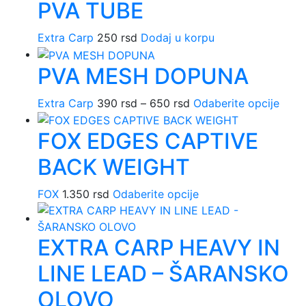
PVA TUBE
Extra Carp
250
rsd
Dodaj u korpu
PVA MESH DOPUNA
Extra Carp
390
rsd
–
650
rsd
Raspon
Odaberite opcije
Ovaj
cena:
proi
FOX EDGES CAPTIVE
od
ima
390 rsd
više
BACK WEIGHT
do
varija
650 rsd
Opci
FOX
1.350
rsd
Odaberite opcije
Ovaj
mog
proizvod
biti
ima
izab
EXTRA CARP HEAVY IN
više
na
varijanti.
stran
LINE LEAD – ŠARANSKO
Opcije
proi
mogu
OLOVO