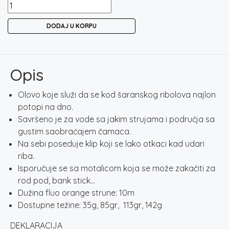
FOX
EDGES
DODAJ U KORPU
CAPTIVE
BACK
WEIGHT
količina
Opis
Olovo koje služi da se kod šaranskog ribolova najlon
potopi na dno.
Savršeno je za vode sa jakim strujama i područja sa
gustim saobraćajem čamaca.
Na sebi poseduje klip koji se lako otkaci kad udari
riba.
Isporučuje se sa motalicom koja se može zakačiti za
rod pod, bank stick…
Dužina fluo orange strune: 10m
Dostupne težine: 35g, 85gr, 113gr, 142g
DEKLARACIJA