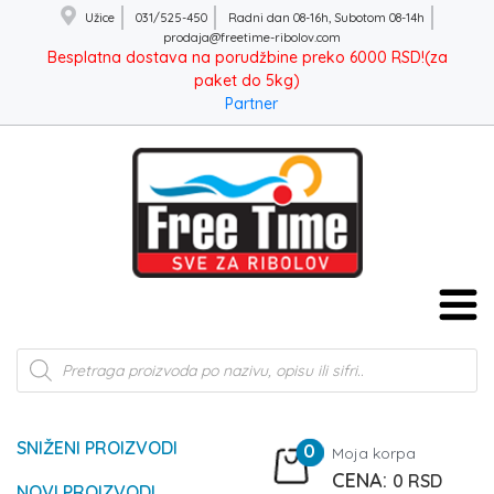
Užice
031/525-450
Radni dan 08-16h, Subotom 08-14h
prodaja@freetime-ribolov.com
Besplatna dostava na porudžbine preko 6000 RSD!(za
paket do 5kg)
Partner
Products
search
SNIŽENI PROIZVODI
0
Moja korpa
0
RSD
NOVI PROIZVODI