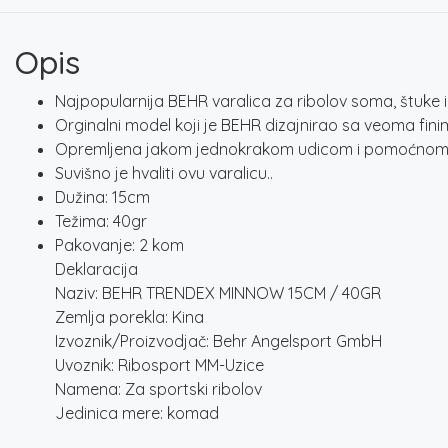
Opis
Najpopularnija BEHR varalica za ribolov soma, štuke i
Orginalni model koji je BEHR dizajnirao sa veoma fin
Opremljena jakom jednokrakom udicom i pomoćnom
Suvišno je hvaliti ovu varalicu..
Dužina: 15cm
Težima: 40gr
Pakovanje: 2 kom
Deklaracija
Naziv: BEHR TRENDEX MINNOW 15CM / 40GR
Zemlja porekla: Kina
Izvoznik/Proizvodjač: Behr Angelsport GmbH
Uvoznik: Ribosport MM-Uzice
Namena: Za sportski ribolov
Jedinica mere: komad