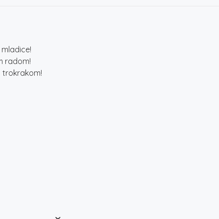
 mladice!
im radom!
 trokrakom!