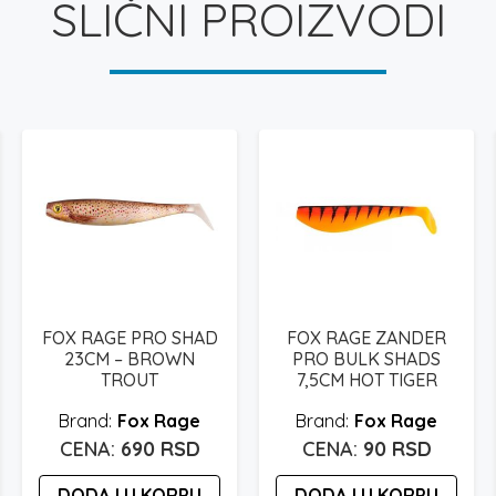
SLIČNI PROIZVODI
FOX RAGE PRO SHAD
FOX RAGE ZANDER
23CM – BROWN
PRO BULK SHADS
TROUT
7,5CM HOT TIGER
Fox Rage
Fox Rage
690
RSD
90
RSD
DODAJ U KORPU
DODAJ U KORPU