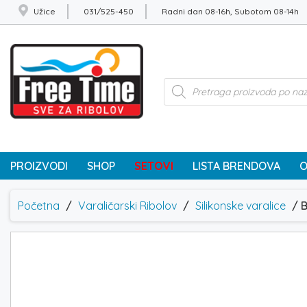
Užice
031/525-450
Radni dan 08-16h, Subotom 08-14h
Products
search
PROIZVODI
SHOP
SETOVI
LISTA BRENDOVA
O
Početna
/
Varaličarski Ribolov
/
Silikonske varalice
/ 