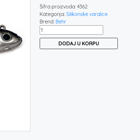
Šifra proizvoda:
4362
Kategorija:
Silikonske varalice
Brend:
Behr
BEHR
TRENDEX
DODAJ U KORPU
MINNOW
15CM
/
40GR
količina