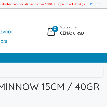
a dostava na porudžbine preko 6000 RSD!(za paket do 5kg)
Partner
Moja korpa
0
IZVODI
0
RSD
VODI
MINNOW 15CM / 40GR