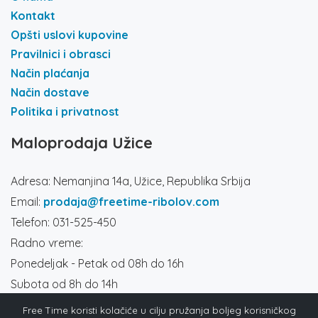
Kontakt
Opšti uslovi kupovine
Pravilnici i obrasci
Način plaćanja
Način dostave
Politika i privatnost
Maloprodaja Užice
Adresa: Nemanjina 14a, Užice, Republika Srbija
Email:
prodaja@freetime-ribolov.com
Telefon: 031-525-450
Radno vreme:
Ponedeljak - Petak od 08h do 16h
Subota od 8h do 14h
Društvene mreže
Free Time koristi kolačiće u cilju pružanja boljeg korisničkog