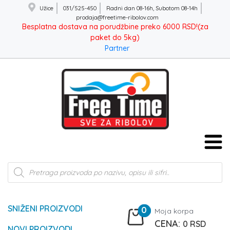
Užice
031/525-450
Radni dan 08-16h, Subotom 08-14h
prodaja@freetime-ribolov.com
Besplatna dostava na porudžbine preko 6000 RSD!(za
paket do 5kg)
Partner
Products
search
SNIŽENI PROIZVODI
0
Moja korpa
0
RSD
NOVI PROIZVODI