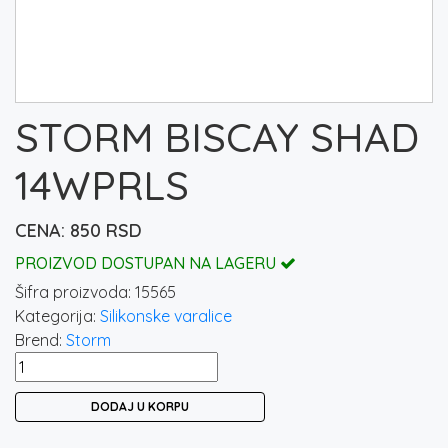
STORM BISCAY SHAD
14WPRLS
850
RSD
PROIZVOD DOSTUPAN NA LAGERU
Šifra proizvoda:
15565
Kategorija:
Silikonske varalice
Brend:
Storm
STORM
BISCAY
DODAJ U KORPU
SHAD
14WPRLS