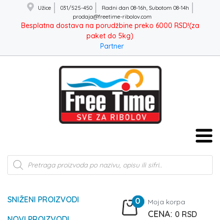
Užice
031/525-450
Radni dan 08-16h, Subotom 08-14h
prodaja@freetime-ribolov.com
Besplatna dostava na porudžbine preko 6000 RSD!(za
paket do 5kg)
Partner
Products
search
SNIŽENI PROIZVODI
0
Moja korpa
0
RSD
NOVI PROIZVODI