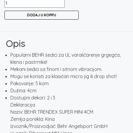
BEHR
TRENDEX
DODAJ U KORPU
SUPER
MINI
4CM
količina
Opis
Popularni BEHR šedići za UL varaličarenje grgegča,
klena i pastrmke!
Mekani šedići sa finom i sitnom vibracijom.
Mogu se korisiti za klasičan micro jig ili drop shot!
Pakovanje: 5 kom
Dužina: 4cm
Dostupni dekori: 2 i 3
Deklaracija
Naziv: BEHR TRENDEX SUPER MINI 4CM
Zemlja porekla: Kina
Izvoznik/Proizvodjač: Behr Angelsport GmbH