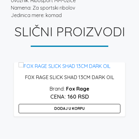
Uvoznik: Ribosport MM-Uzice
Namena: Za sportski ribolov
Jedinica mere: komad
SLIČNI PROIZVODI
FOX RAGE SLICK SHAD 13CM DARK OIL
Fox Rage
160
RSD
DODAJ U KORPU
O
p
i