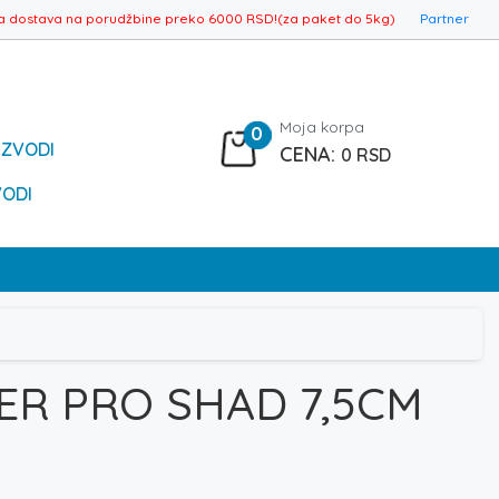
a dostava na porudžbine preko 6000 RSD!(za paket do 5kg)
Partner
Moja korpa
0
IZVODI
0
RSD
VODI
ER PRO SHAD 7,5CM