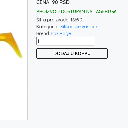
90
RSD
PROIZVOD DOSTUPAN NA LAGERU
Šifra proizvoda:
16690
Kategorija:
Silikonske varalice
Brend:
Fox Rage
FOX
RAGE
DODAJ U KORPU
ZANDER
PRO
SHAD
7,5CM
SUN
DANCE
količina