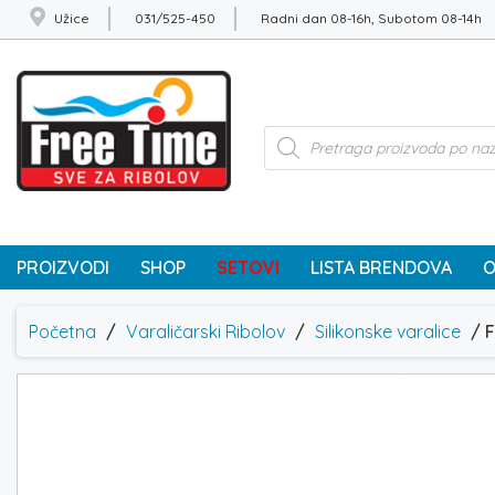
Užice
031/525-450
Radni dan 08-16h, Subotom 08-14h
Products
search
PROIZVODI
SHOP
SETOVI
LISTA BRENDOVA
O
Početna
/
Varaličarski Ribolov
/
Silikonske varalice
/ 