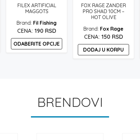
FILEX ARTIFICIAL
FOX RAGE ZANDER
MAGGOTS
PRO SHAD 10CM –
HOT OLIVE
Fil Fishing
Fox Rage
190
RSD
150
RSD
ODABERITE OPCIJE
DODAJ U KORPU
Ovaj
proizvod
ima
više
varijanti.
Opcije
BRENDOVI
mogu
biti
izabrane
na
stranici
proizvoda.