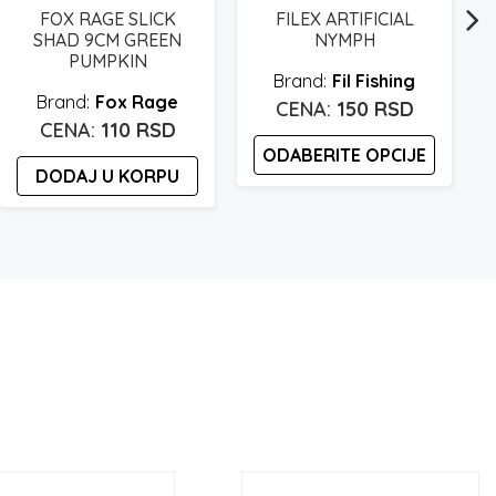
FOX RAGE SLICK
FILEX ARTIFICIAL
SHAD 9CM GREEN
NYMPH
PUMPKIN
Fil Fishing
Fox Rage
150
RSD
110
RSD
ODABERITE OPCIJE
DODAJ U KORPU
Ovaj
proizvod
ima
više
varijanti.
Opcije
mogu
biti
izabrane
b
na
stranici
proizvoda.