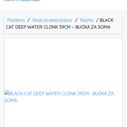
Početna
/
Sitan prateći pribor
/
Razno
/ BLACK
CAT DEEP WATER CLONK 39CM – BUĆKA ZA SOMA