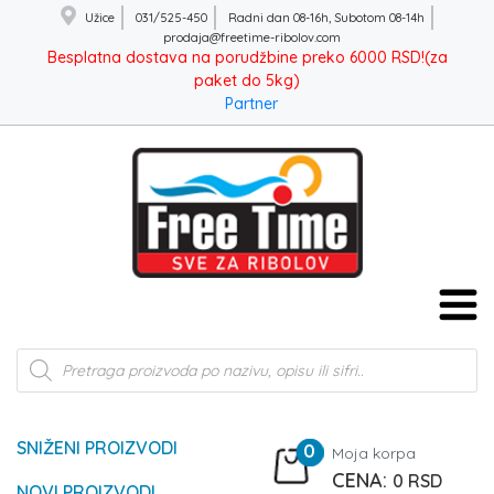
Užice
031/525-450
Radni dan 08-16h, Subotom 08-14h
prodaja@freetime-ribolov.com
Besplatna dostava na porudžbine preko 6000 RSD!(za
paket do 5kg)
Partner
Products
search
SNIŽENI PROIZVODI
0
Moja korpa
0
RSD
NOVI PROIZVODI