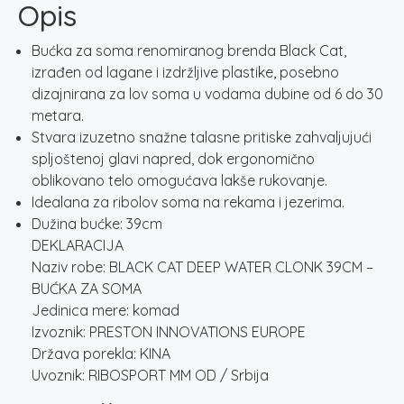
Opis
Bućka za soma renomiranog brenda Black Cat,
izrađen od lagane i izdržljive plastike, posebno
dizajnirana za lov soma u vodama dubine od 6 do 30
metara.
Stvara izuzetno snažne talasne pritiske zahvaljujući
spljoštenoj glavi napred, dok ergonomično
oblikovano telo omogućava lakše rukovanje.
Idealana za ribolov soma na rekama i jezerima.
Dužina bućke: 39cm
DEKLARACIJA
Naziv robe: BLACK CAT DEEP WATER CLONK 39CM –
BUĆKA ZA SOMA
Jedinica mere: komad
Izvoznik: PRESTON INNOVATIONS EUROPE
Država porekla: KINA
Uvoznik: RIBOSPORT MM OD / Srbija