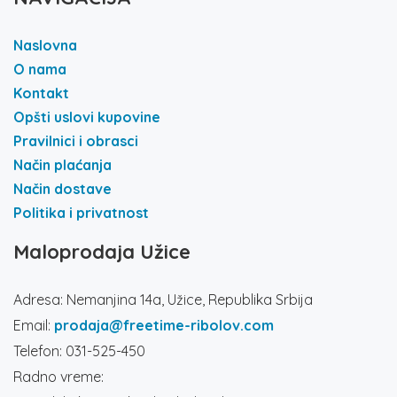
Naslovna
O nama
Kontakt
Opšti uslovi kupovine
Pravilnici i obrasci
Način plaćanja
Način dostave
Politika i privatnost
Maloprodaja Užice
Adresa: Nemanjina 14a, Užice, Republika Srbija
Email:
prodaja@freetime-ribolov.com
Telefon: 031-525-450
Radno vreme: