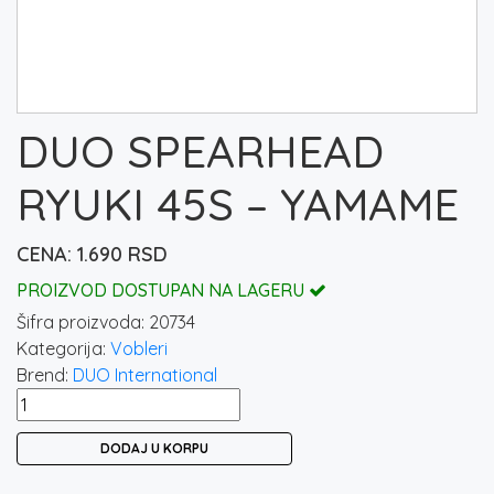
DUO SPEARHEAD
RYUKI 45S – YAMAME
1.690
RSD
PROIZVOD DOSTUPAN NA LAGERU
Šifra proizvoda:
20734
Kategorija:
Vobleri
Brend:
DUO International
DUO
SPEARHEAD
DODAJ U KORPU
RYUKI
45S