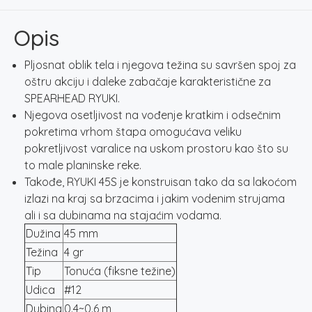
–
YAMAME
Opis
količina
Pljosnat oblik tela i njegova težina su savršen spoj za
oštru akciju i daleke zabačaje karakteristične za
SPEARHEAD RYUKI.
Njegova osetljivost na vođenje kratkim i odsečnim
pokretima vrhom štapa omogućava veliku
pokretljivost varalice na uskom prostoru kao što su
to male planinske reke.
Takođe, RYUKI 45S je konstruisan tako da sa lakoćom
izlazi na kraj sa brzacima i jakim vodenim strujama
ali i sa dubinama na stajaćim vodama.
Dužina
45 mm
Težina
4 gr
Tip
Tonuća (fiksne težine)
Udica
#12
Dubina
0.4~0.6 m