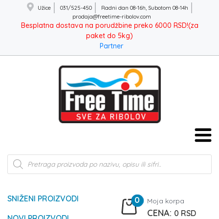
Užice
031/525-450
Radni dan 08-16h, Subotom 08-14h
prodaja@freetime-ribolov.com
Besplatna dostava na porudžbine preko 6000 RSD!(za
paket do 5kg)
Partner
Products
search
SNIŽENI PROIZVODI
0
Moja korpa
0
RSD
NOVI PROIZVODI