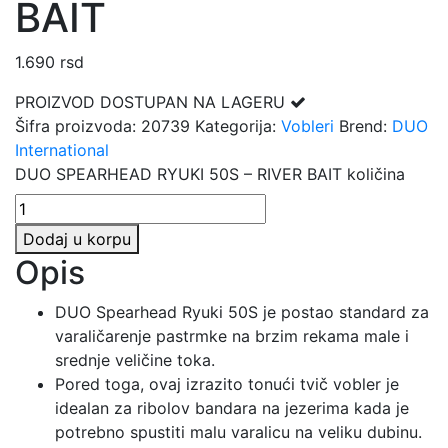
BAIT
1.690
rsd
PROIZVOD DOSTUPAN NA LAGERU
Šifra proizvoda:
20739
Kategorija:
Vobleri
Brend:
DUO
International
DUO SPEARHEAD RYUKI 50S – RIVER BAIT količina
Dodaj u korpu
Opis
DUO Spearhead Ryuki 50S je postao standard za
varaličarenje pastrmke na brzim rekama male i
srednje veličine toka.
Pored toga, ovaj izrazito tonući tvič vobler je
idealan za ribolov bandara na jezerima kada je
potrebno spustiti malu varalicu na veliku dubinu.