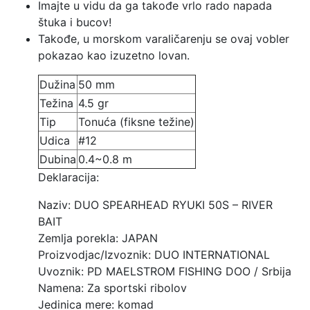
Imajte u vidu da ga takođe vrlo rado napada
štuka i bucov!
Takođe, u morskom varaličarenju se ovaj vobler
pokazao kao izuzetno lovan.
Dužina
50 mm
Težina
4.5 gr
Tip
Tonuća (fiksne težine)
Udica
#12
Dubina
0.4~0.8 m
Deklaracija:
Naziv: DUO SPEARHEAD RYUKI 50S – RIVER
BAIT
Zemlja porekla: JAPAN
Proizvodjac/Izvoznik: DUO INTERNATIONAL
Uvoznik: PD MAELSTROM FISHING DOO / Srbija
Namena: Za sportski ribolov
Jedinica mere: komad