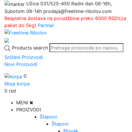
Užice
031/525-450
Radni dan 08-16h,
Subotom 08-14h
prodaja@freetime-ribolov.com
Besplatna dostava na porudžbine preko 6000 RSD!(za
paket do 5kg)
Partner
Products search
Sniženi Proizvodi
Novi Proizvodi
0
Moja korpa
0
rsd
MENI
PROIZVODI
Štapovi
Štapovi
Plovak