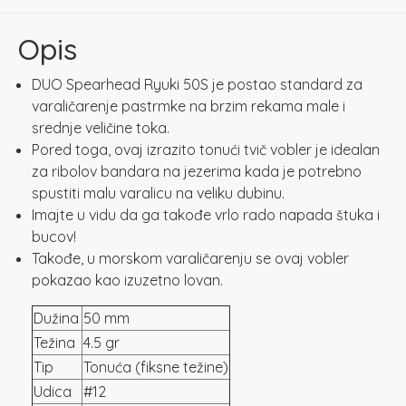
–
YAMAME
Opis
količina
DUO Spearhead Ryuki 50S je postao standard za
varaličarenje pastrmke na brzim rekama male i
srednje veličine toka.
Pored toga, ovaj izrazito tonući tvič vobler je idealan
za ribolov bandara na jezerima kada je potrebno
spustiti malu varalicu na veliku dubinu.
Imajte u vidu da ga takođe vrlo rado napada štuka i
bucov!
Takođe, u morskom varaličarenju se ovaj vobler
pokazao kao izuzetno lovan.
Dužina
50 mm
Težina
4.5 gr
Tip
Tonuća (fiksne težine)
Udica
#12