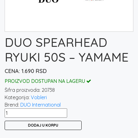
DUO SPEARHEAD
RYUKI 50S – YAMAME
1.690
RSD
PROIZVOD DOSTUPAN NA LAGERU
Šifra proizvoda:
20738
Kategorija:
Vobleri
Brend:
DUO International
DUO
SPEARHEAD
DODAJ U KORPU
RYUKI
50S