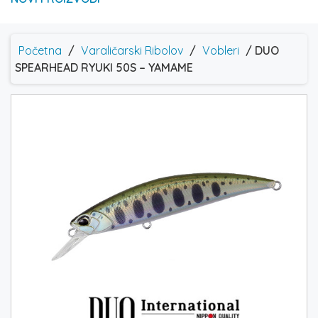
Početna
/
Varaličarski Ribolov
/
Vobleri
/ DUO
SPEARHEAD RYUKI 50S – YAMAME