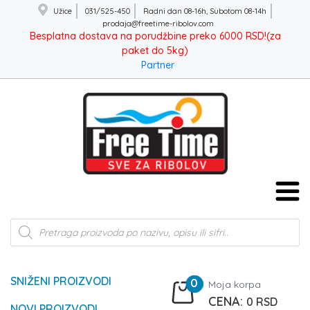
Užice
031/525-450
Radni dan 08-16h, Subotom 08-14h
prodaja@freetime-ribolov.com
Besplatna dostava na porudžbine preko 6000 RSD!(za
paket do 5kg)
Partner
Products
search
SNIŽENI PROIZVODI
0
Moja korpa
0
RSD
NOVI PROIZVODI