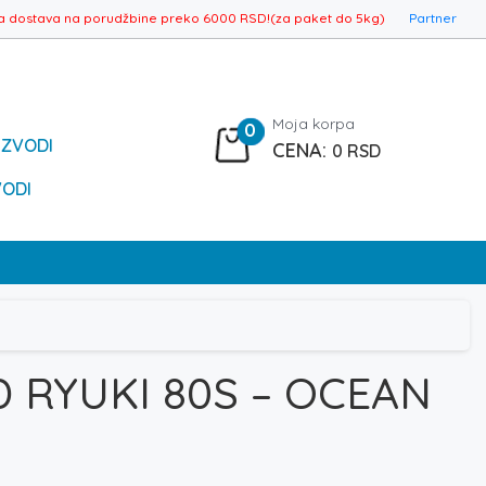
a dostava na porudžbine preko 6000 RSD!(za paket do 5kg)
Partner
Moja korpa
0
IZVODI
0
RSD
VODI
 RYUKI 80S – OCEAN