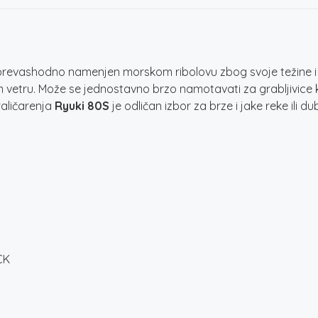
 prevashodno namenjen morskom ribolovu zbog svoje težine i 
vetru. Može se jednostavno brzo namotavati za grabljivice koje
aličarenja
Ryuki 80S
je odličan izbor za brze i jake reke ili d
CK