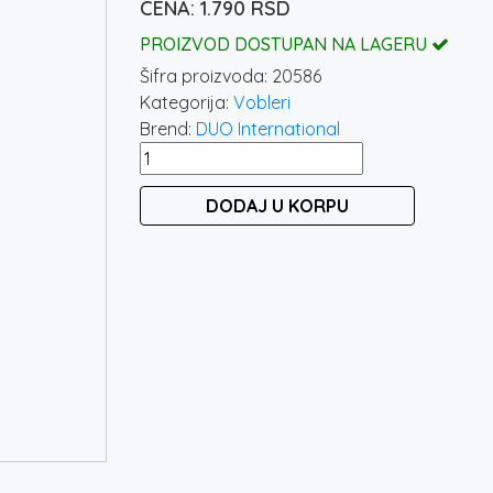
1.790
RSD
PROIZVOD DOSTUPAN NA LAGERU
Šifra proizvoda:
20586
Kategorija:
Vobleri
Brend:
DUO International
DUO
SPEARHEAD
DODAJ U KORPU
RYUKI
80S
-
OCEAN
BLUE
BACK
količina