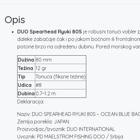
Opis
DUO Spearhead Ryuki 80S
je robusni tonući vobler
daleke zabačaje čak i po jakom bočnom ili frontalnom 
potone brzo na određenu dubinu. Pored morskog var
Dužina
80 mm
Težina
12 gr
Tip
Tonuća (fiksne težine)
Udica
#8
Dubina
0.7~1.2 m
Deklaracija:
Naziv: DUO SPEARHEAD RYUKI 80S – OCEAN BLUE BA
Zemlja porekla: JAPAN
Proizvodjac/Izvoznik: DUO INTERNATIONAL
Uvoznik: PD MAELSTROM FISHING DOO / Srbija