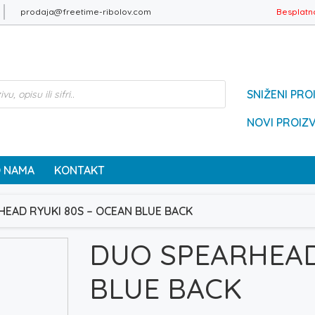
prodaja@freetime-ribolov.com
Besplatn
SNIŽENI PRO
NOVI PROIZ
 NAMA
KONTAKT
HEAD RYUKI 80S – OCEAN BLUE BACK
DUO SPEARHEAD
BLUE BACK