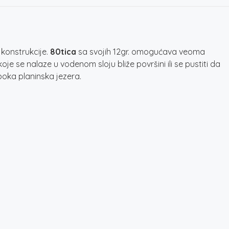
konstrukcije.
80
tica
sa svojih 12gr. omogućava veoma
 se nalaze u vodenom sloju bliže površini ili se pustiti da
uboka planinska jezera.