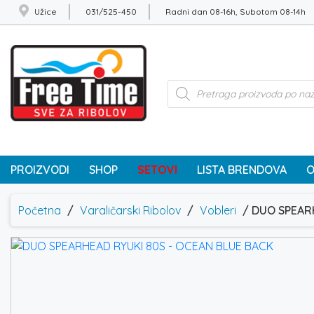
Užice
031/525-450
Radni dan 08-16h, Subotom 08-14h
Products
search
PROIZVODI
SHOP
SETOVI
LISTA BRENDOVA
O
Početna
/
Varaličarski Ribolov
/
Vobleri
/ DUO SPEAR