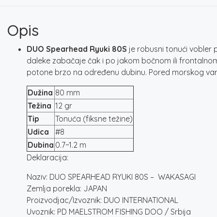
Opis
DUO Spearhead Ryuki 80S
je robusni tonući vobler
daleke zabačaje čak i po jakom bočnom ili frontalnom 
potone brzo na određenu dubinu. Pored morskog var
Dužina
80 mm
Težina
12 gr
Tip
Tonuća (fiksne težine)
Udica
#8
Dubina
0.7~1.2 m
Deklaracija:
Naziv: DUO SPEARHEAD RYUKI 80S – WAKASAGI
Zemlja porekla: JAPAN
Proizvodjac/Izvoznik: DUO INTERNATIONAL
Uvoznik: PD MAELSTROM FISHING DOO / Srbija