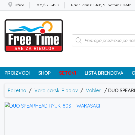
Užice
031/525-450
Radni dan 08-16h, Subotom 08-14h
Products
search
PROIZVODI
SHOP
SETOVI
LISTA BRENDOVA
O
Početna
/
Varaličarski Ribolov
/
Vobleri
/ DUO SPEAR