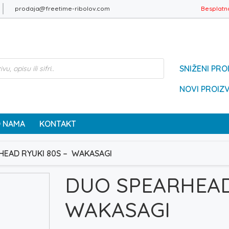
prodaja@freetime-ribolov.com
Besplatn
SNIŽENI PRO
NOVI PROIZ
 NAMA
KONTAKT
HEAD RYUKI 80S – WAKASAGI
DUO SPEARHEAD
WAKASAGI