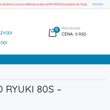
a dostava na porudžbine preko 6000 RSD!(za paket do 5kg)
Partner
Moja korpa
0
IZVODI
0
RSD
VODI
 RYUKI 80S –