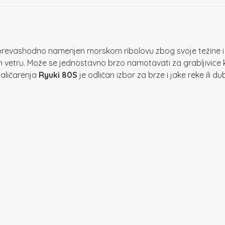
 prevashodno namenjen morskom ribolovu zbog svoje težine i 
vetru. Može se jednostavno brzo namotavati za grabljivice koje
aličarenja
Ryuki 80S
je odličan izbor za brze i jake reke ili d