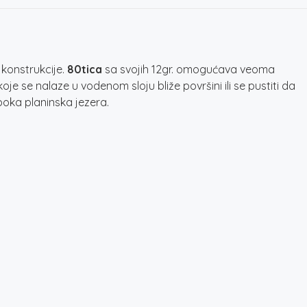
konstrukcije.
80
tica
sa svojih 12gr. omogućava veoma
 se nalaze u vodenom sloju bliže površini ili se pustiti da
uboka planinska jezera.