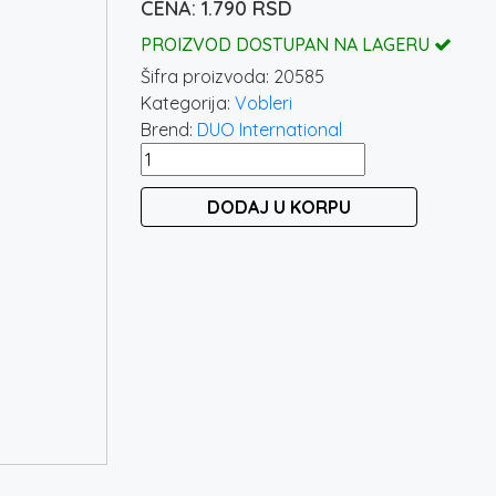
1.790
RSD
PROIZVOD DOSTUPAN NA LAGERU
Šifra proizvoda:
20585
Kategorija:
Vobleri
Brend:
DUO International
DUO
SPEARHEAD
DODAJ U KORPU
RYUKI
80S
-
WAKASAGI
količina