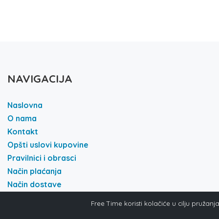
NAVIGACIJA
Naslovna
O nama
Kontakt
Opšti uslovi kupovine
Pravilnici i obrasci
Način plaćanja
Način dostave
Politika i privatnost
Free Time koristi kolačiće u cilju pružan