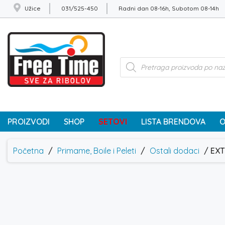
Užice
031/525-450
Radni dan 08-16h, Subotom 08-14h
Products
search
PROIZVODI
SHOP
SETOVI
LISTA BRENDOVA
O
Početna
/
Primame, Boile i Peleti
/
Ostali dodaci
/ EXT