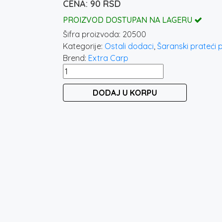
90
RSD
PROIZVOD DOSTUPAN NA LAGERU
Šifra proizvoda:
20500
Kategorije:
Ostali dodaci
,
Šaranski prateći 
Brend:
Extra Carp
EXTRA
CARP
DODAJ U KORPU
FLAVOURED
POP-
UP
CORN
50PCS
količina