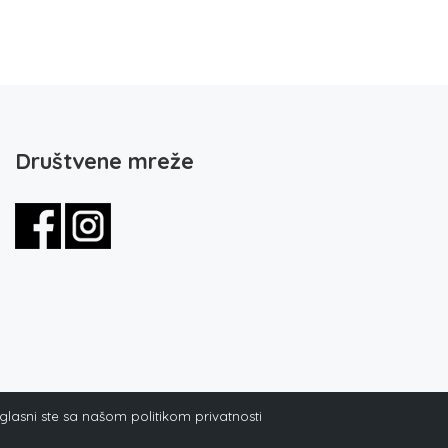
Društvene mreže
aglasni ste sa našom politikom privatnosti