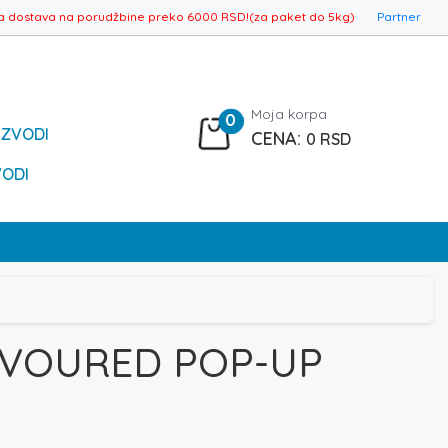
a dostava na porudžbine preko 6000 RSD!(za paket do 5kg)
Partner
Moja korpa
0
IZVODI
0
RSD
VODI
AVOURED POP-UP