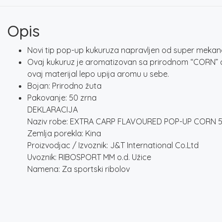
Opis
Novi tip pop-up kukuruza napravljen od super mekanog
Ovaj kukuruz je aromatizovan sa prirodnom “CORN” a
ovaj materijal lepo upija aromu u sebe.
Bojan: Prirodno žuta
Pakovanje: 50 zrna
DEKLARACIJA
Naziv robe: EXTRA CARP FLAVOURED POP-UP CORN 
Zemlja porekla: Kina
Proizvodjac / Izvoznik: J&T International Co.Ltd
Uvoznik: RIBOSPORT MM o.d. Užice
Namena: Za sportski ribolov