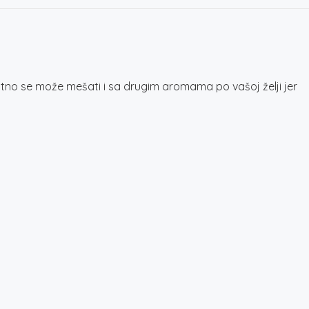
no se može mešati i sa drugim aromama po vašoj želji jer