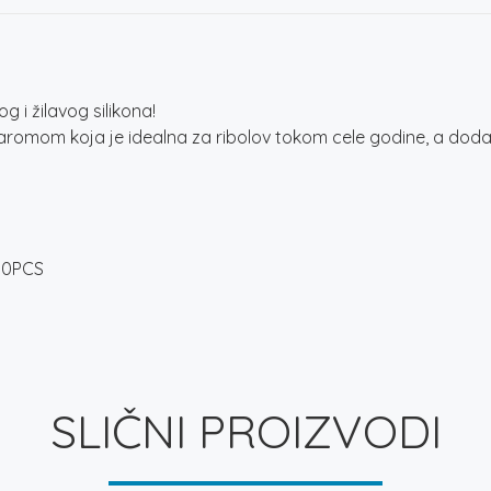
 i žilavog silikona!
romom koja je idealna za ribolov tokom cele godine, a dodat
50PCS
SLIČNI PROIZVODI