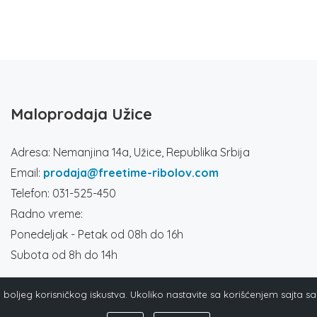
Maloprodaja Užice
Adresa: Nemanjina 14a, Užice, Republika Srbija
Email:
prodaja@freetime-ribolov.com
Telefon: 031-525-450
Radno vreme:
Ponedeljak - Petak od 08h do 16h
Subota od 8h do 14h
ja boljeg korisničkog iskustva. Ukoliko nastavite sa korišćenjem sajta s