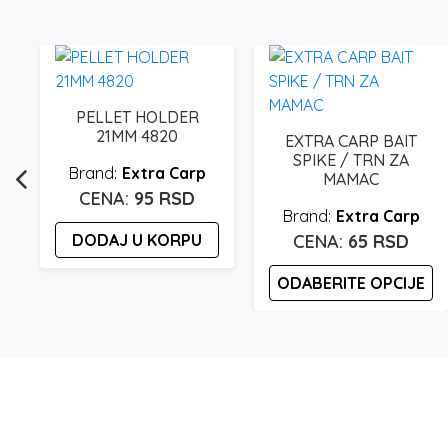
PELLET HOLDER
21MM 4820
EXTRA CARP BAIT
SPIKE / TRN ZA
Extra Carp
MAMAC
95
RSD
Extra Carp
DODAJ U KORPU
65
RSD
ODABERITE OPCIJE
Ovaj
proizvod
ima
više
varijanti.
Opcije