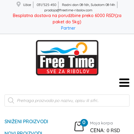
Užice
031/525-450
Radni dan 08-16h, Subotom 08-14h
prodaja@freetime-ribolov.com
Besplatna dostava na porudžbine preko 6000 RSD!(za
paket do 5kg)
Partner
Products
search
SNIŽENI PROIZVODI
0
Moja korpa
0
RSD
NOVI PROIZVODI