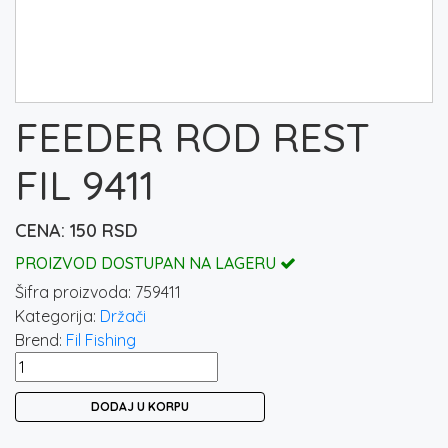
FEEDER ROD REST
FIL 9411
150
RSD
PROIZVOD DOSTUPAN NA LAGERU
Šifra proizvoda:
759411
Kategorija:
Držači
Brend:
Fil Fishing
FEEDER
ROD
DODAJ U KORPU
REST
FIL