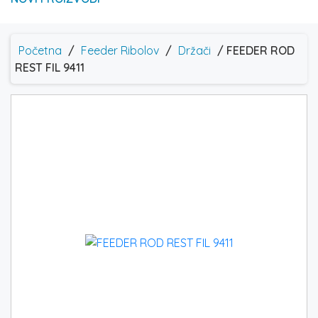
Početna
/
Feeder Ribolov
/
Držači
/ FEEDER ROD
REST FIL 9411