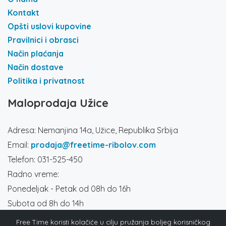
Kontakt
Opšti uslovi kupovine
Pravilnici i obrasci
Način plaćanja
Način dostave
Politika i privatnost
Maloprodaja Užice
Adresa: Nemanjina 14a, Užice, Republika Srbija
Email:
prodaja@freetime-ribolov.com
Telefon: 031-525-450
Radno vreme:
Ponedeljak - Petak od 08h do 16h
Subota od 8h do 14h
Društvene mreže
Free Time koristi kolačiće u cilju pružanja boljeg korisničkog