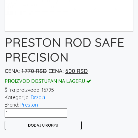
PRESTON ROD SAFE
PRECISION
Originalna
Trenutna
1.770
RSD
600
RSD
cena
cena
PROIZVOD DOSTUPAN NA LAGERU
je
je:
Šifra proizvoda:
16795
bila:
600 rsd.
Kategorija:
Držači
1.770 rsd.
Brend:
Preston
PRESTON
ROD
DODAJ U KORPU
SAFE
PRECISION