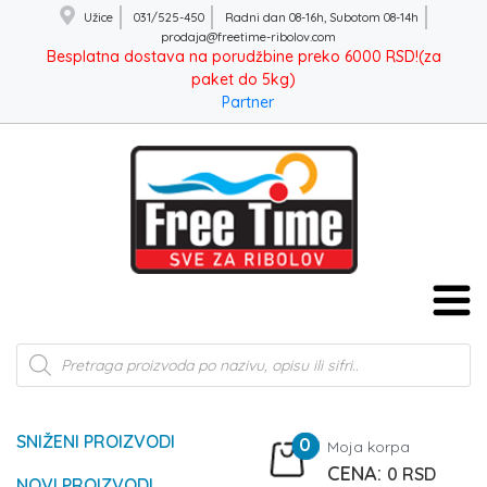
Užice
031/525-450
Radni dan 08-16h, Subotom 08-14h
prodaja@freetime-ribolov.com
Besplatna dostava na porudžbine preko 6000 RSD!(za
paket do 5kg)
Partner
Products
search
SNIŽENI PROIZVODI
0
Moja korpa
0
RSD
NOVI PROIZVODI