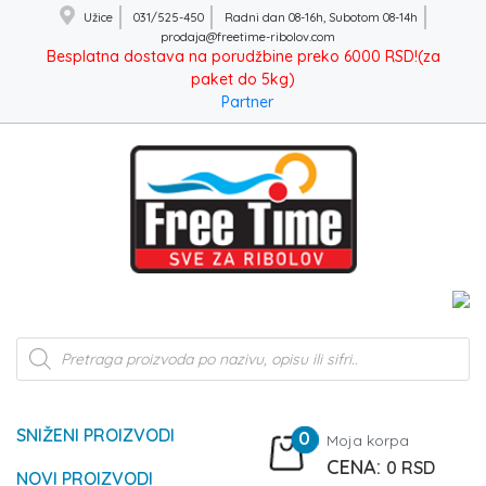
Užice
031/525-450
Radni dan 08-16h, Subotom 08-14h
prodaja@freetime-ribolov.com
Besplatna dostava na porudžbine preko 6000 RSD!(za
paket do 5kg)
Partner
Products
search
SNIŽENI PROIZVODI
0
Moja korpa
0
RSD
NOVI PROIZVODI