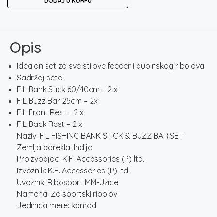
DODAJ U KORPU
BANK
STICK
&
BUZZ
Opis
BAR
SET
Idealan set za sve stilove feeder i dubinskog ribolova!
količina
Sadržaj seta:
FIL Bank Stick 60/40cm – 2 x
FIL Buzz Bar 25cm – 2x
FIL Front Rest – 2 x
FIL Back Rest – 2 x
Naziv: FIL FISHING BANK STICK & BUZZ BAR SET
Zemlja porekla: Indija
Proizvodjac: K.F. Accessories (P) ltd.
Izvoznik: K.F. Accessories (P) ltd.
Uvoznik: Ribosport MM-Uzice
Namena: Za sportski ribolov
Jedinica mere: komad