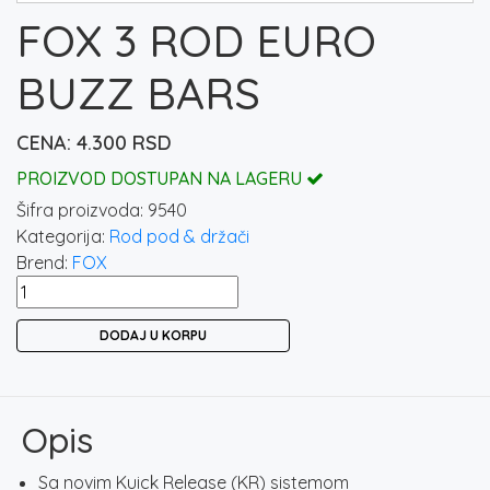
FOX 3 ROD EURO
BUZZ BARS
4.300
RSD
PROIZVOD DOSTUPAN NA LAGERU
Šifra proizvoda:
9540
Kategorija:
Rod pod & držači
Brend:
FOX
FOX
3
DODAJ U KORPU
ROD
EURO
BUZZ
BARS
Opis
količina
Sa novim Kuick Release (KR) sistemom