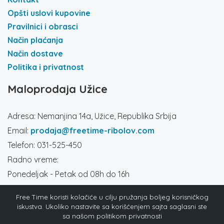
Opšti uslovi kupovine
Pravilnici i obrasci
Način plaćanja
Način dostave
Politika i privatnost
Maloprodaja Užice
Adresa: Nemanjina 14a, Užice, Republika Srbija
Email:
prodaja@freetime-ribolov.com
Telefon: 031-525-450
Radno vreme:
Ponedeljak - Petak od 08h do 16h
Subota od 8h do 14h
Free Time koristi kolačiće u cilju pružanja boljeg korisničkog
Društvene mreže
iskustva. Ukoliko nastavite sa korišćenjem sajta saglasni ste
sa našom politikom privatnosti