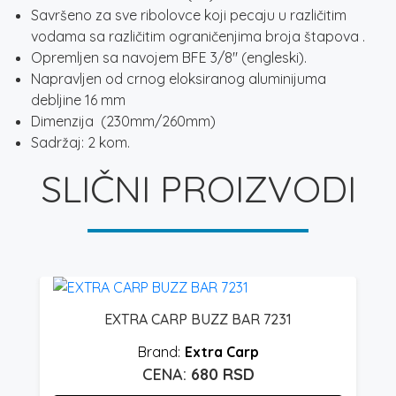
Savršeno za sve ribolovce koji pecaju u različitim
vodama sa različitim ograničenjima broja štapova .
Opremljen sa navojem BFE 3/8″ (engleski).
Napravljen od crnog eloksiranog aluminijuma
debljine 16 mm
Dimenzija (230mm/260mm)
Sadržaj: 2 kom.
SLIČNI PROIZVODI
EXTRA CARP BUZZ BAR 7231
4
Extra Carp
680
RSD