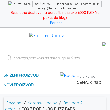
Užice
031/525-450
Radni dan 08-16h, Subotom 08-14h
prodaja@freetime-ribolov.com
Besplatna dostava na porudžbine preko 6000 RSD!(za
paket do 5kg)
Partner
Products
search
SNIŽENI PROIZVODI
0
Moja korpa
0
RSD
NOVI PROIZVODI
Početna
/
Šaranski ribolov
/
Rod pod &
držači
/ FOX 3 ROD EURO BUZZ BARS