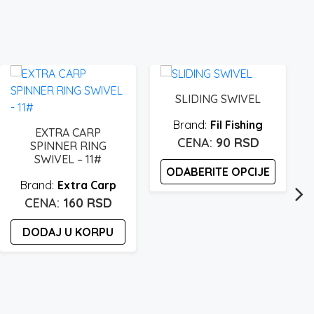
SLIDING SWIVEL
Fil Fishing
EXTRA CARP
90
RSD
SPINNER RING
SWIVEL – 11#
ODABERITE OPCIJE
Extra Carp
Ovaj
160
RSD
proizvod
DODAJ U KORPU
ima
više
varijanti.
Opcije
mogu