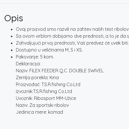
Opis
Ovaj proizvod smo razvili na zahtev naših test ribolov
Sa ovom virblom dobijamo dve prednosti, a to je da
Zahvaljujući prvoj prednosti, Vaš predvez će uvek bi
Dostupno u veličinama M, S i XS.
Pakovanje: 5 kom.
Deklaracija:
Naziv: FILEX FEEDER Q.C. DOUBLE SWIVEL
Zemlja porekla: Kina
Proizvođač: T.S.R.fishing Co.Ltd
Izvoznik:T.S.R.fishing Co.Ltd
Uvoznik: Ribosport MM-Užice
Naziv: Za sportski ribolov
Jedinica mere: komad