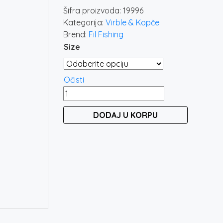
Šifra proizvoda:
19996
Kategorija:
Virble & Kopče
Brend:
Fil Fishing
Size
Očisti
FILEX
FEEDER
DODAJ U KORPU
Q.C.
DOUBLE
SWIVEL
količina