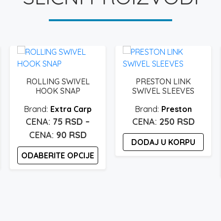
ROLLING SWIVEL
PRESTON LINK
HOOK SNAP
SWIVEL SLEEVES
Extra Carp
Preston
75
RSD
–
250
RSD
pon
Raspon
90
RSD
DODAJ U KORPU
:
cena:
ODABERITE OPCIJE
od
sd
75 rsd
Ovaj
proizvod
do
ima
sd
90 rsd
više