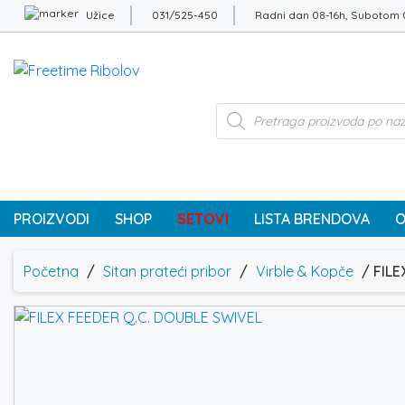
Užice
031/525-450
Radni dan 08-16h, Subotom 
Products
search
PROIZVODI
SHOP
SETOVI
LISTA BRENDOVA
O
Početna
/
Sitan prateći pribor
/
Virble & Kopče
/ FILE