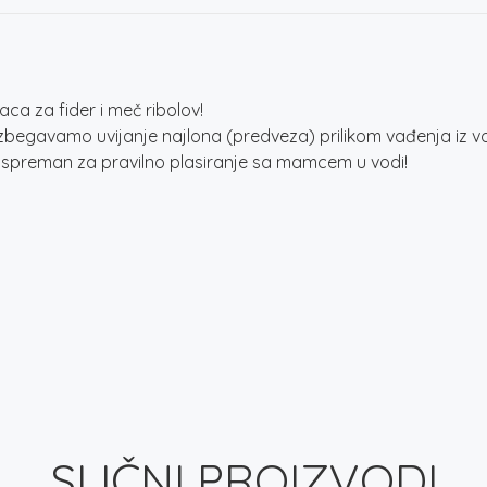
aca za fider i meč ribolov!
 izbegavamo uvijanje najlona (predveza) prilikom vađenja i
ti spreman za pravilno plasiranje sa mamcem u vodi!
SLIČNI PROIZVODI