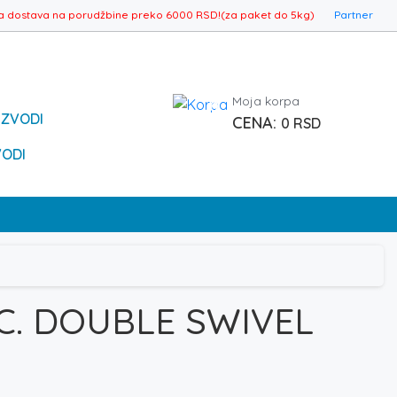
a dostava na porudžbine preko 6000 RSD!(za paket do 5kg)
Partner
Moja korpa
0
IZVODI
0
RSD
VODI
.C. DOUBLE SWIVEL