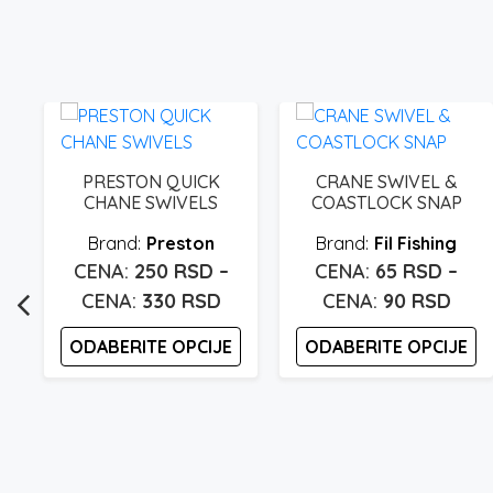
S
PRESTON QUICK
CRANE SWIVEL &
CHANE SWIVELS
COASTLOCK SNAP
Preston
Fil Fishing
250
RSD
–
65
RSD
–
aspon
Raspon
Ras
330
RSD
90
RSD
ena:
cena:
cena
d
ODABERITE OPCIJE
ODABERITE OPCIJE
od
od
90 rsd
250 rsd
65 r
Ovaj
Ovaj
o
proizvod
proizvod
do
do
50 rsd
ima
ima
330 rsd
90 r
više
više