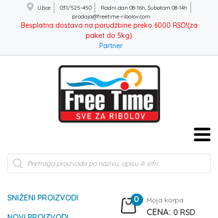
Užice
031/525-450
Radni dan 08-16h, Subotom 08-14h
prodaja@freetime-ribolov.com
Besplatna dostava na porudžbine preko 6000 RSD!(za
paket do 5kg)
Partner
Products
search
SNIŽENI PROIZVODI
0
Moja korpa
0
RSD
NOVI PROIZVODI