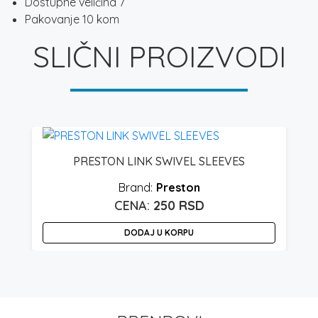
Dostupne veličina 7
Pakovanje 10 kom
SLIČNI PROIZVODI
PRESTON LINK SWIVEL SLEEVES
Preston
250
RSD
DODAJ U KORPU
O
p
i
v