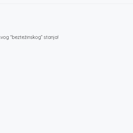
vog “beztežinskog” stanja!