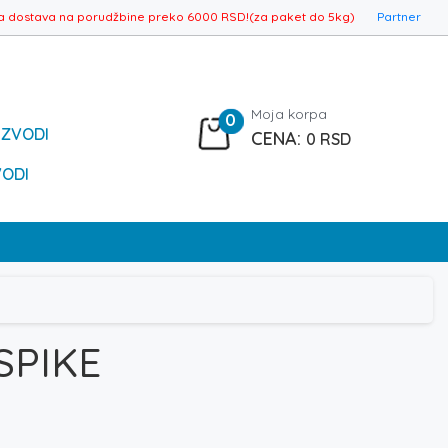
a dostava na porudžbine preko 6000 RSD!(za paket do 5kg)
Partner
Moja korpa
0
IZVODI
0
RSD
VODI
 SPIKE