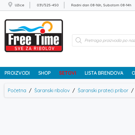
Užice
031/525-450
Radni dan 08-16h, Subotom 08-14h
Products
search
PROIZVODI
SHOP
SETOVI
LISTA BRENDOVA
O
Početna
/
Šaranski ribolov
/
Šaranski prateći pribor
/ 