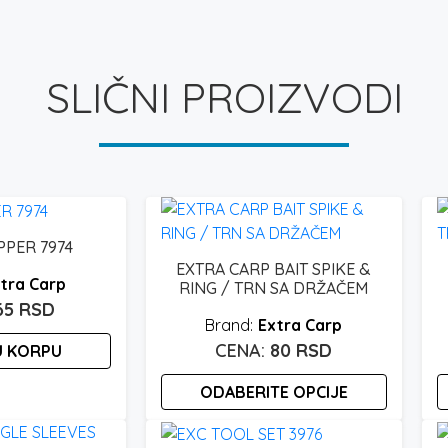
SLIČNI PROIZVODI
PPER 7974
EXTRA CARP BAIT SPIKE &
tra Carp
RING / TRN SA DRŽAČEM
65
RSD
Extra Carp
80
RSD
U KORPU
ODABERITE OPCIJE
Ovaj
O