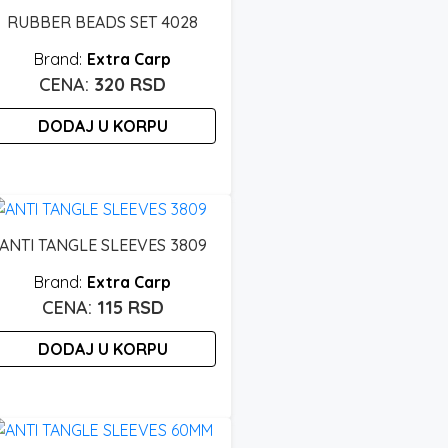
roizvod
RUBBER BEADS SET 4028
ma
iše
Extra Carp
arijanti.
320
RSD
pcije
DODAJ U KORPU
ogu
ti
zabrane
a
tranici
ANTI TANGLE SLEEVES 3809
roizvoda.
Extra Carp
115
RSD
DODAJ U KORPU