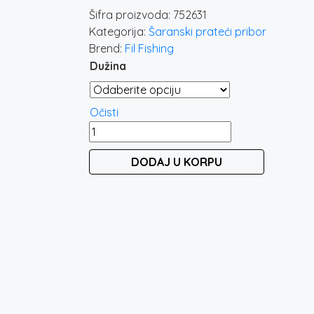
Šifra proizvoda:
752631
Kategorija:
Šaranski prateći pribor
Brend:
Fil Fishing
Dužina
Očisti
FILEX
FINE
DODAJ U KORPU
BAIT
SPIKE
količina