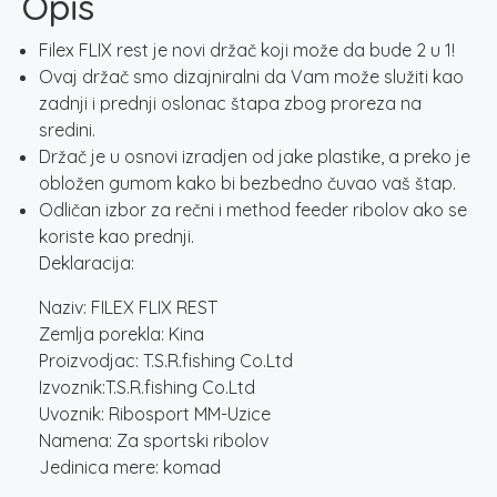
Opis
Filex FLIX rest je novi držač koji može da bude 2 u 1!
Ovaj držač smo dizajniralni da Vam može služiti kao
zadnji i prednji oslonac štapa zbog proreza na
sredini.
Držač je u osnovi izradjen od jake plastike, a preko je
obložen gumom kako bi bezbedno čuvao vaš štap.
Odličan izbor za rečni i method feeder ribolov ako se
koriste kao prednji.
Deklaracija:
Naziv: FILEX FLIX REST
Zemlja porekla: Kina
Proizvodjac: T.S.R.fishing Co.Ltd
Izvoznik:T.S.R.fishing Co.Ltd
Uvoznik: Ribosport MM-Uzice
Namena: Za sportski ribolov
Jedinica mere: komad