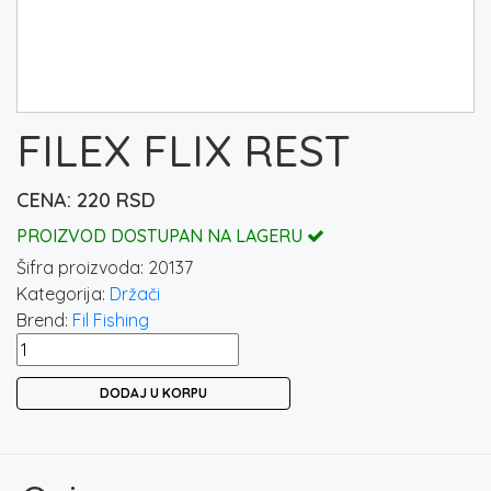
FILEX FLIX REST
220
RSD
PROIZVOD DOSTUPAN NA LAGERU
Šifra proizvoda:
20137
Kategorija:
Držači
Brend:
Fil Fishing
FILEX
FLIX
DODAJ U KORPU
REST
količina