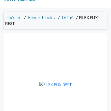
Početna
/
Feeder Ribolov
/
Držači
/ FILEX FLIX
REST