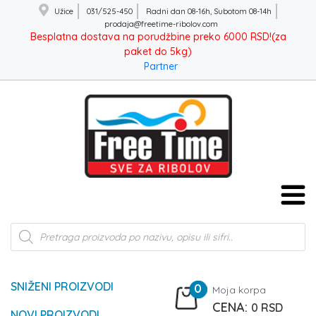
Užice
031/525-450
Radni dan 08-16h, Subotom 08-14h
prodaja@freetime-ribolov.com
Besplatna dostava na porudžbine preko 6000 RSD!(za
paket do 5kg)
Partner
Products
search
SNIŽENI PROIZVODI
0
Moja korpa
0
RSD
NOVI PROIZVODI